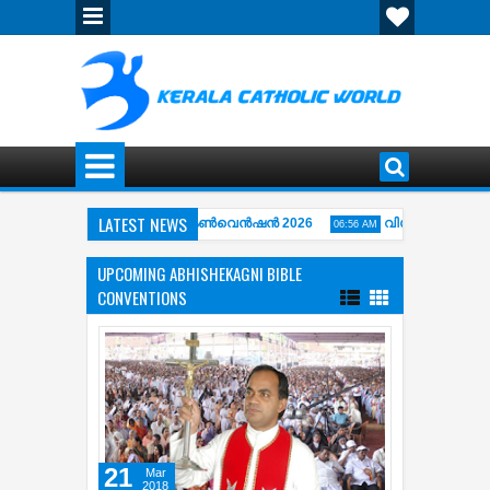
LATEST NEWS
ിപ്പുഴ അഭിഷേകാഗ്നി ഏകദിന കൺവെൻഷൻ 2026
വിശ്വാസപ്രമാണം -
06:56 AM
Y OF THE CROSS ( കുരിശിന്‍റെ വഴി) COMPLETE COLLECTION OF KARAOKE M
UPCOMING ABHISHEKAGNI BIBLE
CONVENTIONS
21
Mar
2018