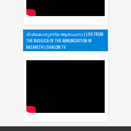
ദിവ്യകാരുണ്യ ആരാധനാ | LIVE FROM
THE BASILICA OF THE ANNUNCIATION IN
NAZARETH | SHALOM TV