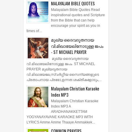
MALAYALAM BIBLE QUOTES
Malayalam Bible Quotes Read
inspirational quotes and Scripture
from the Bible that can help
encourage your spirit as you in
times of...
മുഖ്യ ദൈവദൂതനായ
വി.മിഖായേലിനോടുള്ള ജപം
- ST MICHAEL PRAYER
മുഖ്യ ദൈവദൂതനായ
വി.മിഖായേലിനോടുള്ള ജപം ST MICHAEL
PRAYER മുഖ്യദൂതനായ
വി.മിഖായേലേ,സ്വർഗ്ഗീയ സൈന്യങ്ങളുടെ
പ്രതാപനായ പ്രഭോ,ഉന്നത ശക്തികളോടും,...
Malayalam Christian Karaoke
Index MP3
Malayalam Christian Karaoke
Index MP3 A
ARADHANAKKETTAM
YOGYANAYAVANE KARAOKE MP3 WITH
LYRICS Amme Amme Thaaye Ammakkek...
COMMON PRAYERS