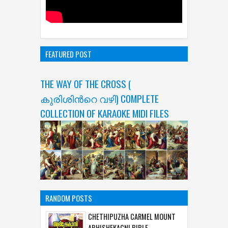
FEATURED POST
THE WAY OF THE CROSS (
കുരിശിന്‍റെ വഴി) COMPLETE
COLLECTION OF KARAOKE MIDI FILES
RANDOM POSTS
CHETHIPUZHA CARMEL MOUNT
ABHISHEKAGNI BIBLE