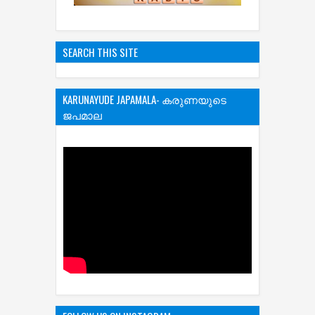
SEARCH THIS SITE
KARUNAYUDE JAPAMALA- കരുണയുടെ
ജപമാല