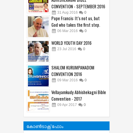
CONVENTION - SEPTEMBER 2016
31
Aug
2016
0
Pope Francis: It’s not us, but
God who takes the first step.
06
Mar
2016
0
WORLD YOUTH DAY 2016
23
Jul
2016
0
SHALOM KURUMPANADOM
CONVENTION 2016
09
Mar
2016
0
Vellayamkudy Abhishekagni Bible
Convention - 2017
09
Apr
2017
0
കോൺടാക്റ്റ് ഫോം