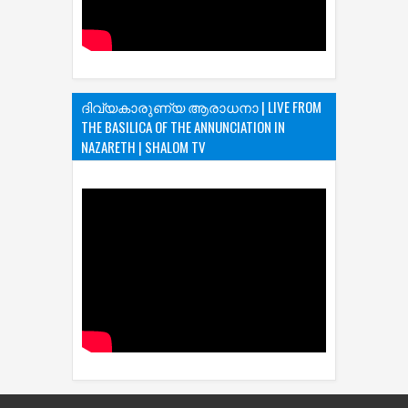
ദിവ്യകാരുണ്യ ആരാധനാ | LIVE FROM
THE BASILICA OF THE ANNUNCIATION IN
NAZARETH | SHALOM TV