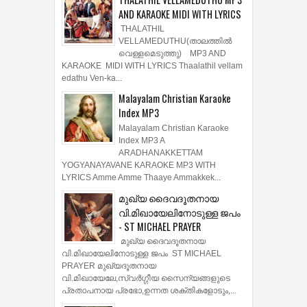
AND KARAOKE MIDI WITH LYRICS
THALATHIL
VELLAMEDUTHU(താലത്തില്‍
വെള്ളമെടുത്തു) MP3 AND
KARAOKE MIDI WITH LYRICS Thaalathil vellam
edathu Ven-ka...
Malayalam Christian Karaoke
Index MP3
Malayalam Christian Karaoke
Index MP3 A
ARADHANAKKETTAM
YOGYANAYAVANE KARAOKE MP3 WITH
LYRICS Amme Amme Thaaye Ammakkek...
മുഖ്യ ദൈവദൂതനായ
വി.മിഖായേലിനോടുള്ള ജപം
- ST MICHAEL PRAYER
മുഖ്യ ദൈവദൂതനായ
വി.മിഖായേലിനോടുള്ള ജപം ST MICHAEL
PRAYER മുഖ്യദൂതനായ
വി.മിഖായേലേ,സ്വർഗ്ഗീയ സൈന്യങ്ങളുടെ
പ്രതാപനായ പ്രഭോ,ഉന്നത ശക്തികളോടും,...