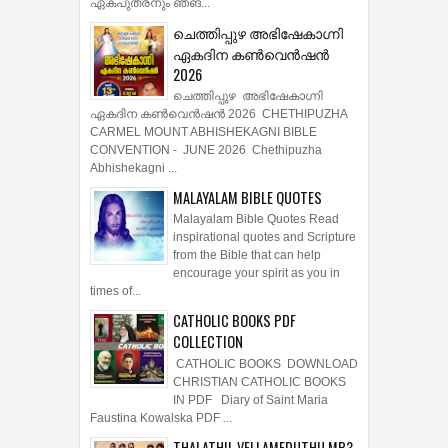
ഏകപുത്രനും ഞങ...
ചെത്തിപ്പുഴ അഭിഷേകാഗ്നി
ഏകദിന കൺവെൻഷൻ
2026
ചെത്തിപ്പുഴ അഭിഷേകാഗ്നി
ഏകദിന കൺവെൻഷൻ 2026 CHETHIPUZHA
CARMEL MOUNT ABHISHEKAGNI BIBLE
CONVENTION - JUNE 2026 Chethipuzha
Abhishekagni ...
MALAYALAM BIBLE QUOTES
Malayalam Bible Quotes Read
inspirational quotes and Scripture
from the Bible that can help
encourage your spirit as you in
times of...
CATHOLIC BOOKS PDF
COLLECTION
CATHOLIC BOOKS DOWNLOAD
CHRISTIAN CATHOLIC BOOKS
IN PDF Diary of Saint Maria
Faustina Kowalska PDF ...
THALATHIL VELLAMEDUTHU MP3