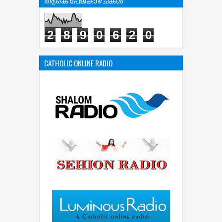
2
8
9
0
6
2
0
CATHOLIC ONLINE RADIO