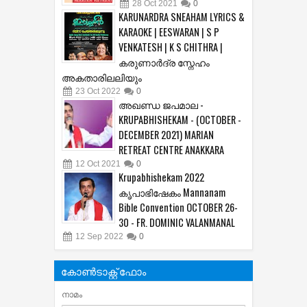
28
Oct
2021
0
KARUNARDRA SNEAHAM LYRICS &
KARAOKE | EESWARAN | S P
VENKATESH | K S CHITHRA |
കരുണാർദ്ര സ്നേഹം
അകതാരിലലിയും
23
Oct
2022
0
അഖണ്ഡ ജപമാല -
KRUPABHISHEKAM - (OCTOBER -
DECEMBER 2021) MARIAN
RETREAT CENTRE ANAKKARA
12
Oct
2021
0
Krupabhishekam 2022
കൃപാഭിഷേകം Mannanam
Bible Convention OCTOBER 26-
30 - FR. DOMINIC VALANMANAL
12
Sep
2022
0
കോൺടാക്റ്റ് ഫോം
നാമം