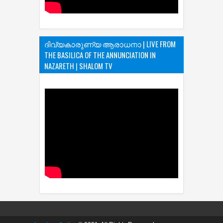
ദിവ്യകാരുണ്യ ആരാധനാ | LIVE FROM
THE BASILICA OF THE ANNUNCIATION IN
NAZARETH | SHALOM TV