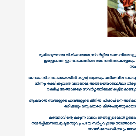
മുഖ്യദൂതനായ വി.മിഖായേലേ,സ്വർഗ്ഗീയ സൈന്യങ്ങള
ഇരുളടഞ്ഞ ഈ ലോകത്തിലെ ഭരണകർത്താക്കളോടും ഉപര
സഹ
ദൈവം സ്വന്തം ഛായായിൽ സൃഷ്ഠിക്കുകയും വലിയ വില കൊടുത്
നിന്നും രക്ഷിക്കുവാൻ വരേണമേ.അങ്ങയെയാണല്ലോ തിരുസഭ 
രക്ഷിച്ച ആത്മാക്കളെ സ്വർഗ്ഗത്തിലേക്ക് കൂട്ടിക
ആകയാൽ ഞങ്ങളുടെ പാദങ്ങളുടെ കീഴിൽ പിശാചിനെ അടിമപ്
ഒരിക്കലും മനുഷ്യരെ കീഴ്പെടുത്തുകയോ
കർത്താവിന്റെ കരുണ വേഗം ഞങ്ങളുടെമേൽ ഉണ്ടാ
സമർപ്പിക്കണമേ.ദുഷ്ടജന്തുവും പഴയ സർപ്പവുമായ സാത്താനെയും
.അവൻ മേലൊരിക്കലും ജനങ്ങളെ