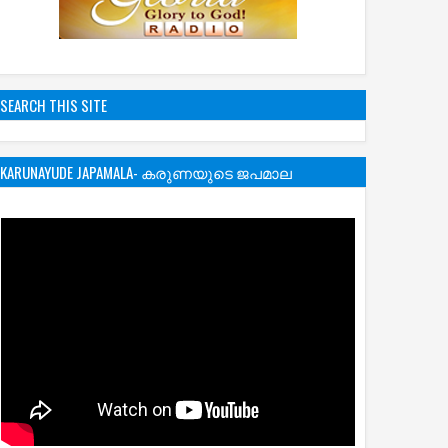
SEARCH THIS SITE
KARUNAYUDE JAPAMALA- കരുണയുടെ ജപമാല