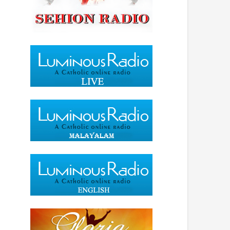
15
May
Apr
2015
2020
AL PRAYERS
മരിച്ച വിശ്വാസികളുടെ
ആത്മാക്കള്‍ക്ക്(Malayalam
Prayer for the Souls in
Purgatory)