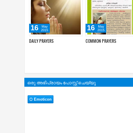
16
16
May
May
2015
2015
DAILY PRAYERS
COMMON PRAYERS
ഒരു അഭിപ്രായം പോസ്റ്റ് ചെയ്യൂ
Emoticon