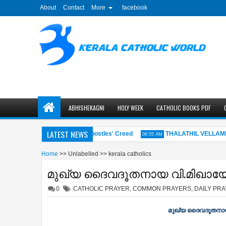
About
Contact
More
facebook
ABHISHEKAGNI
HOLY WEEK
CATHOLIC BOOKS PDF
LATEST NEWS
വിശ്വാസപ്രമാണം - The Apostles' Creed
THALATHIL VELLAMEDUT
06:55 AM
Home
>>
Unlabelled
>>
kerala catholics
മുഖ്യ ദൈവദൂതനായ വി.മിഖായേലിന
0
CATHOLIC PRAYER
,
COMMON PRAYERS
,
DAILY PR
മുഖ്യ ദൈവദൂതനായ