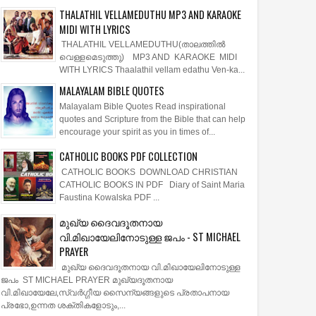
THALATHIL VELLAMEDUTHU MP3 AND KARAOKE
MIDI WITH LYRICS
THALATHIL VELLAMEDUTHU(താലത്തില്‍
വെള്ളമെടുത്തു) MP3 AND KARAOKE MIDI
WITH LYRICS Thaalathil vellam edathu Ven-ka...
MALAYALAM BIBLE QUOTES
Malayalam Bible Quotes Read inspirational
quotes and Scripture from the Bible that can help
encourage your spirit as you in times of...
CATHOLIC BOOKS PDF COLLECTION
CATHOLIC BOOKS DOWNLOAD CHRISTIAN
CATHOLIC BOOKS IN PDF Diary of Saint Maria
Faustina Kowalska PDF ...
മുഖ്യ ദൈവദൂതനായ
വി.മിഖായേലിനോടുള്ള ജപം - ST MICHAEL
PRAYER
മുഖ്യ ദൈവദൂതനായ വി.മിഖായേലിനോടുള്ള
ജപം ST MICHAEL PRAYER മുഖ്യദൂതനായ
വി.മിഖായേലേ,സ്വർഗ്ഗീയ സൈന്യങ്ങളുടെ പ്രതാപനായ
പ്രഭോ,ഉന്നത ശക്തികളോടും,...