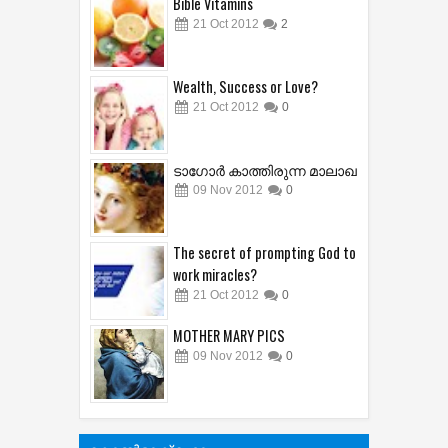
Bible Vitamins
21
Oct
2012
2
Wealth, Success or Love?
21
Oct
2012
0
ടാഗോർ കാത്തിരുന്ന മാലാഖ
09
Nov
2012
0
The secret of prompting God to
work miracles?
21
Oct
2012
0
MOTHER MARY PICS
09
Nov
2012
0