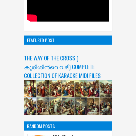
FEATURED POST
THE WAY OF THE CROSS (
കുരിശിന്‍റെ വഴി) COMPLETE
COLLECTION OF KARAOKE MIDI FILES
RANDOM POSTS