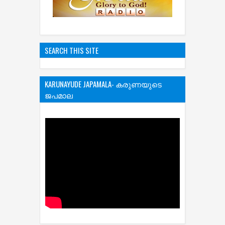
SEARCH THIS SITE
KARUNAYUDE JAPAMALA- കരുണയുടെ
ജപമാല