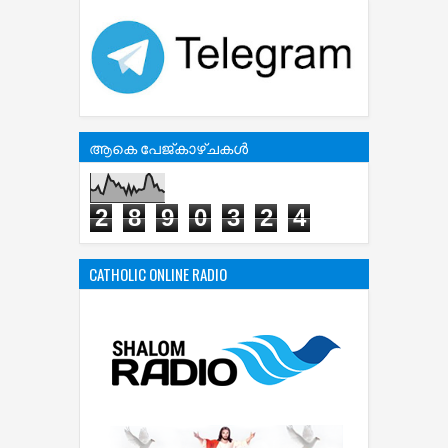
ആകെ പേജ്‌കാഴ്‌ചകള്‍
2
8
9
0
3
2
4
CATHOLIC ONLINE RADIO