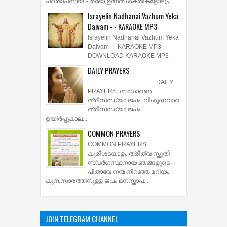
പ്രതാപനായ പ്രഭോ,ഉന്നത ശക്തികളോടും,...
Israyelin Nadhanai Vazhum Yeka
Daivam - - KARAOKE MP3
Israyelin Nadhanai Vazhum Yeka
Daivam - - KARAOKE MP3
DOWNLOAD KARAOKE MP3
DAILY PRAYERS
DAILY
PRAYERS സാധാരണ
ത്രിസന്ധ്യാ ജപം വിശുദ്ധവാര
ത്രിസന്ധ്യാ ജപം
ഉയിര്‍പ്പുകാല...
COMMON PRAYERS
COMMON PRAYERS
കുരിശടയാളം ത്രിത്വ സ്തുതി
സ്വര്‍ഗസ്ഥനായ ഞങ്ങളുടെ
പിതാവേ നന്മ നിറഞ്ഞ മറിയം
കുമ്പസാരത്തിനുള്ള ജപം മനസ്താപ...
JOIN TELEGRAM CHANNEL