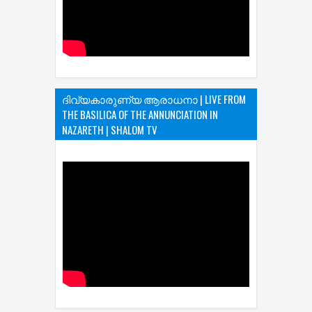
ദിവ്യകാരുണ്യ ആരാധനാ | LIVE FROM
THE BASILICA OF THE ANNUNCIATION IN
NAZARETH | SHALOM TV