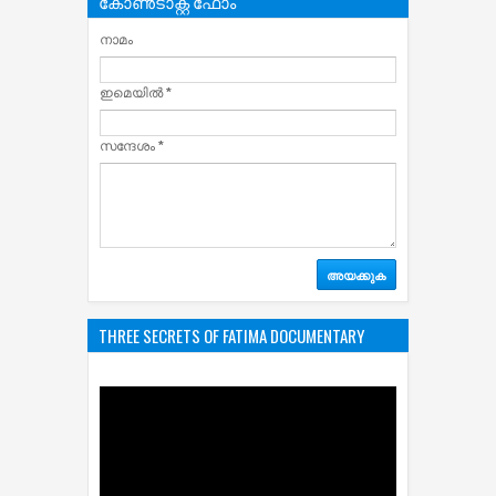
കോൺടാക്റ്റ് ഫോം
നാമം
ഇമെയില്‍
*
സന്ദേശം
*
THREE SECRETS OF FATIMA DOCUMENTARY