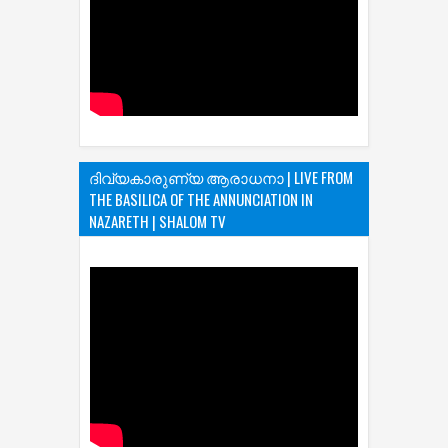
ദിവ്യകാരുണ്യ ആരാധനാ | LIVE FROM
THE BASILICA OF THE ANNUNCIATION IN
NAZARETH | SHALOM TV