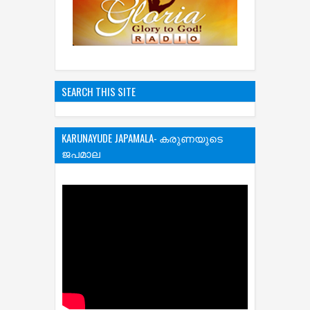
SEARCH THIS SITE
KARUNAYUDE JAPAMALA- കരുണയുടെ
ജപമാല