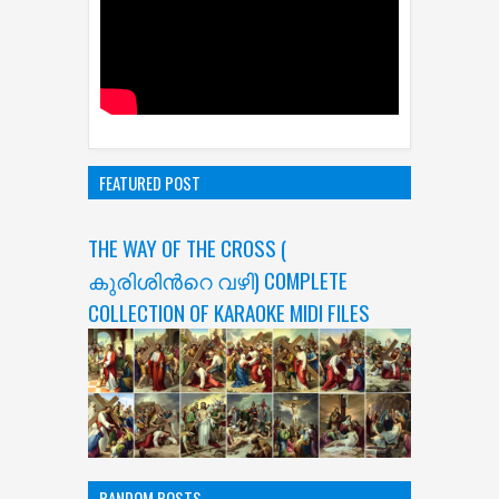
FEATURED POST
THE WAY OF THE CROSS (
കുരിശിന്‍റെ വഴി) COMPLETE
COLLECTION OF KARAOKE MIDI FILES
RANDOM POSTS