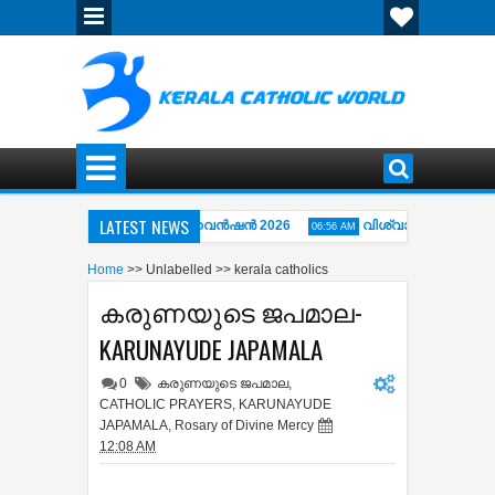
LATEST NEWS
ുഴ അഭിഷേകാഗ്നി ഏകദിന കൺവെൻഷൻ 2026
വിശ്വാസപ്രമാണം - The
06:56 AM
 THE CROSS ( കുരിശിന്‍റെ വഴി) COMPLETE COLLECTION OF KARAOKE MIDI 
Home
>>
Unlabelled
>>
kerala catholics
കരുണയുടെ ജപമാല-
KARUNAYUDE JAPAMALA
0
കരുണയുടെ ജപമാല
,
CATHOLIC PRAYERS
,
KARUNAYUDE
JAPAMALA
,
Rosary of Divine Mercy
12:08 AM