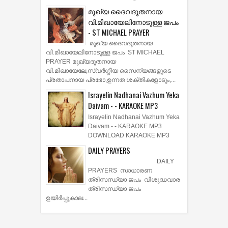
മുഖ്യ ദൈവദൂതനായ
വി.മിഖായേലിനോടുള്ള ജപം
- ST MICHAEL PRAYER
മുഖ്യ ദൈവദൂതനായ
വി.മിഖായേലിനോടുള്ള ജപം ST MICHAEL
PRAYER മുഖ്യദൂതനായ
വി.മിഖായേലേ,സ്വർഗ്ഗീയ സൈന്യങ്ങളുടെ
പ്രതാപനായ പ്രഭോ,ഉന്നത ശക്തികളോടും,...
Israyelin Nadhanai Vazhum Yeka
Daivam - - KARAOKE MP3
Israyelin Nadhanai Vazhum Yeka
Daivam - - KARAOKE MP3
DOWNLOAD KARAOKE MP3
DAILY PRAYERS
DAILY
PRAYERS സാധാരണ
ത്രിസന്ധ്യാ ജപം വിശുദ്ധവാര
ത്രിസന്ധ്യാ ജപം
ഉയിര്‍പ്പുകാല...