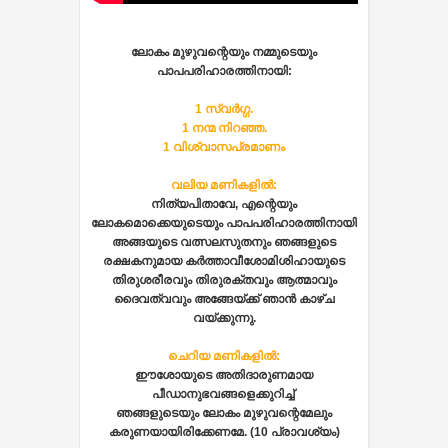
ലോകം മുഴുവന്റെയും നമ്മുടെയും
പാപപരിഹാരത്തിനായി:
1 സ്വര്‍ഗ്ഗ.
1 നന്മ നിറഞ്ഞ.
1 വിശ്വാസപ്രമാണം
വലിയ മണികളില്‍:
നിത്യപിതാവേ, എന്റെയും
ലോകമൊക്കെയുടെയും പാപപരിഹാരത്തിനായി
അങ്ങയുടെ വത്സലസുതനും ഞങ്ങളുടെ
രക്ഷകനുമായ കര്‍ത്താവീശോമിശിഹായുടെ
തിരുശരീരവും തിരുരക്തവും ആത്മാവും
ദൈവത്വവും അങ്ങേയ്‌ക്ക് ഞാന്‍ കാഴ്‌ച
വയ്‌ക്കുന്നു.
ചെറിയ മണികളില്‍:
ഈശോയുടെ അതിദാരുണമായ
പീഡാനുഭവങ്ങളെക്കുറിച്ച്
ഞങ്ങളുടെയും ലോകം മുഴുവന്റെമേലും
കരുണയായിരിക്കേണമേ. (10 പ്രാവശ്യം)