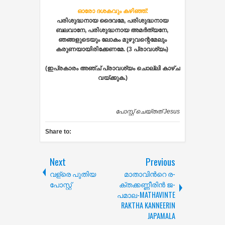
ഓരോ ദശകവും കഴിഞ്ഞ്:
പരിശുദ്ധനായ ദൈവമേ, പരിശുദ്ധനായ
ബലവാനേ, പരിശുദ്ധനായ അമര്‍ത്യനേ,
ഞങ്ങളുടെയും ലോകം മുഴുവന്റെമേലും
കരുണയായിരിക്കേണമേ. (3 പ്രാവശ്യം)
(ഇപ്രകാരം അഞ്ച് പ്രാവശ്യം ചൊല്ലി കാഴ്‌ച
വയ്‌ക്കുക.)
പോസ്റ്റ് ചെയ്തത്
Jesus
Share to:
Next
Previous
വള്രെ പുതിയ
മാതാവിന്‍റെ ര­
പോസ്റ്റ്
ക്ത­ക്ക­ണ്ണീരിന്‍ ജ­
പമാ­ല-MATHAVINTE
RAKTHA KANNEERIN
JAPAMALA