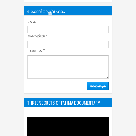
കോൺടാക്റ്റ് ഫോം
നാമം
ഇമെയില്‍
*
സന്ദേശം
*
THREE SECRETS OF FATIMA DOCUMENTARY