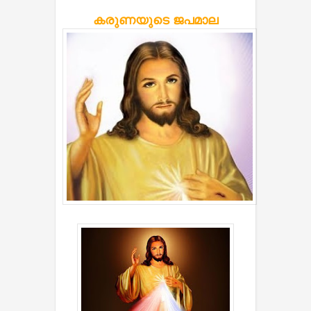
കരുണയുടെ ജപമാല