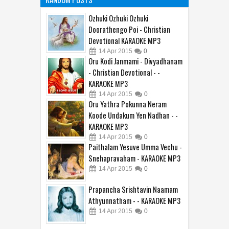
Ozhuki Ozhuki Ozhuki
Doorathengo Poi - Christian
Devotional KARAOKE MP3
14
Apr
2015
0
Oru Kodi Janmami - Divyadhanam
- Christian Devotional - -
KARAOKE MP3
14
Apr
2015
0
Oru Yathra Pokunna Neram
Koode Undakum Yen Nadhan - -
KARAOKE MP3
14
Apr
2015
0
Paithalam Yesuve Umma Vechu -
Snehapravaham - KARAOKE MP3
14
Apr
2015
0
Prapancha Srishtavin Naamam
Athyunnatham - - KARAOKE MP3
14
Apr
2015
0