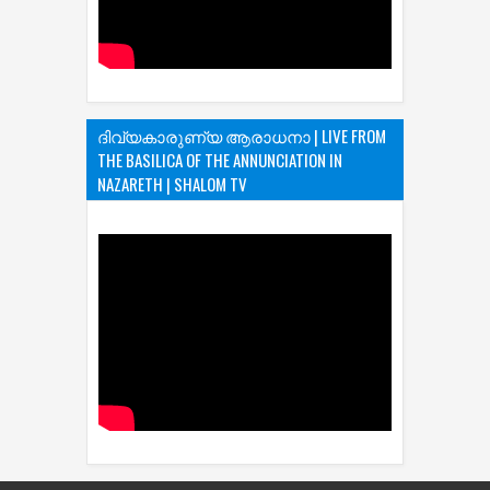
ദിവ്യകാരുണ്യ ആരാധനാ | LIVE FROM
THE BASILICA OF THE ANNUNCIATION IN
NAZARETH | SHALOM TV