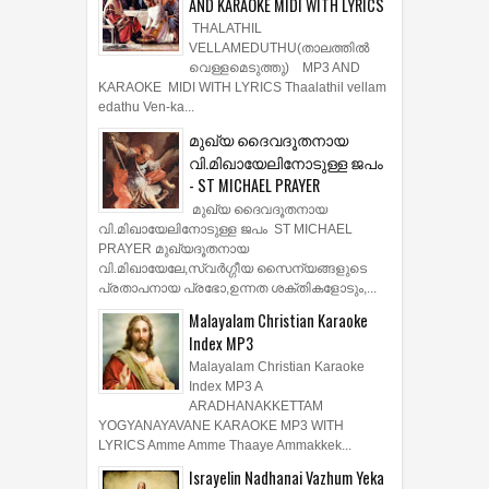
AND KARAOKE MIDI WITH LYRICS
THALATHIL
VELLAMEDUTHU(താലത്തില്‍
വെള്ളമെടുത്തു) MP3 AND
KARAOKE MIDI WITH LYRICS Thaalathil vellam
edathu Ven-ka...
മുഖ്യ ദൈവദൂതനായ
വി.മിഖായേലിനോടുള്ള ജപം
- ST MICHAEL PRAYER
മുഖ്യ ദൈവദൂതനായ
വി.മിഖായേലിനോടുള്ള ജപം ST MICHAEL
PRAYER മുഖ്യദൂതനായ
വി.മിഖായേലേ,സ്വർഗ്ഗീയ സൈന്യങ്ങളുടെ
പ്രതാപനായ പ്രഭോ,ഉന്നത ശക്തികളോടും,...
Malayalam Christian Karaoke
Index MP3
Malayalam Christian Karaoke
Index MP3 A
ARADHANAKKETTAM
YOGYANAYAVANE KARAOKE MP3 WITH
LYRICS Amme Amme Thaaye Ammakkek...
Israyelin Nadhanai Vazhum Yeka