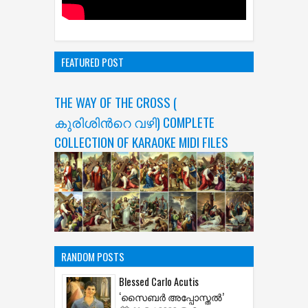
FEATURED POST
THE WAY OF THE CROSS (
കുരിശിന്‍റെ വഴി) COMPLETE
COLLECTION OF KARAOKE MIDI FILES
RANDOM POSTS
Blessed Carlo Acutis
‘സൈബർ അപ്പോസ്തൽ’