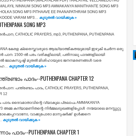
ROSS PUTHENPANA (MALAYALAM PDF) THALATHIL VELLAMEDUTHU
MALAYIL NINNUM SONG MP3 AMMAKANYA MANITHANTE SONG MP3
HOLKA SONG MP3 PITHAAVE EE PAANAPATHRAM SONG MP3
 KOODE VARAM MP3…
കൂടുതൽ‍ വായിക്കുക »
THENPANA SONG MP3
തന്‍പാന
,
CATHOLIC PRAYERS
,
mp3
,
PUTHENPANA
,
PUTHENPANA
PANA കേരള ക്രൈസ്തവരുടെ ആദ്ധ്യാത്മികതയുമായി ഇഴുകി ചേര്‍ന്ന ഒരു
‍ പാന. 1500-ല്‍ പരം വരികളിലായി, പതിനാലു പാദങ്ങളിലായി
ില്‍ ലോകസൃഷ്ടി മുതല്‍ മിശിഹായുടെ ജനനമരണങ്ങള്‍ വരെ
. ബഹ…
കൂടുതൽ‍ വായിക്കുക »
്ത്രണ്ടാം പാദം--PUTHENPANA CHAPTER 12
തന്‍പാന: പന്ത്രണ്ടാം പാദം
,
CATHOLIC PRAYERS
,
PUTHENPANA
,
R 12
്ടാം പാദം ദൈവമാതാവിന്റെ വ്യാകുല പ്രലാപം AMMAKANYA
മ്മ കന്യാമണിതന്റെ നിര്‍മ്മലദുഃഖങ്ങളിപ്പോള്‍ നന്മയാലെ മനസ്സുറ്റു
ൊക്കെപ്പറവാനോ, വാക്കുപോരാ മാനുഷര്‍ക്ക് ഉള്‍ക്കനെ
…
കൂടുതൽ‍ വായിക്കുക »
്നാം പാദം--PUTHENPANA CHAPTER 1