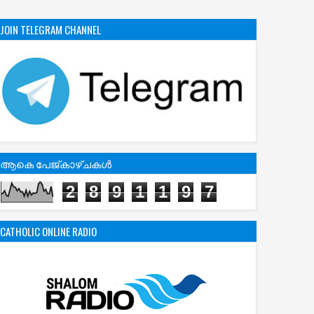
JOIN TELEGRAM CHANNEL
ആകെ പേജ്‌കാഴ്‌ചകള്‍
2
8
9
1
1
9
7
CATHOLIC ONLINE RADIO