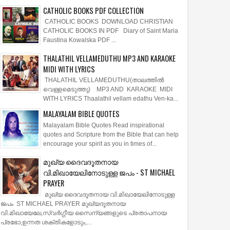
CATHOLIC BOOKS PDF COLLECTION
CATHOLIC BOOKS DOWNLOAD CHRISTIAN
CATHOLIC BOOKS IN PDF Diary of Saint Maria
Faustina Kowalska PDF ...
THALATHIL VELLAMEDUTHU MP3 AND KARAOKE
MIDI WITH LYRICS
THALATHIL VELLAMEDUTHU(താലത്തില്‍
വെള്ളമെടുത്തു) MP3 AND KARAOKE MIDI
WITH LYRICS Thaalathil vellam edathu Ven-ka...
MALAYALAM BIBLE QUOTES
Malayalam Bible Quotes Read inspirational
quotes and Scripture from the Bible that can help
encourage your spirit as you in times of...
മുഖ്യ ദൈവദൂതനായ
വി.മിഖായേലിനോടുള്ള ജപം - ST MICHAEL
PRAYER
മുഖ്യ ദൈവദൂതനായ വി.മിഖായേലിനോടുള്ള
ജപം ST MICHAEL PRAYER മുഖ്യദൂതനായ
വി.മിഖായേലേ,സ്വർഗ്ഗീയ സൈന്യങ്ങളുടെ പ്രതാപനായ
പ്രഭോ,ഉന്നത ശക്തികളോടും,...