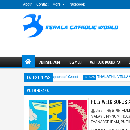
About
Contact
More
facebook
ABHISHEKAGNI
HOLY WEEK
CATHOLIC BOOKS PDF
LATEST NEWS
വിശ്വാസപ്രമാണം - The Apostles' Creed
THALATHIL VELLAMED
M
06:55 AM
PUTHENPANA
HOLY WEEK SONGS 
Jesus
0
AMM
MALAYIL NNNUM
,
HOL
PAANAPATHRAM
,
PUT