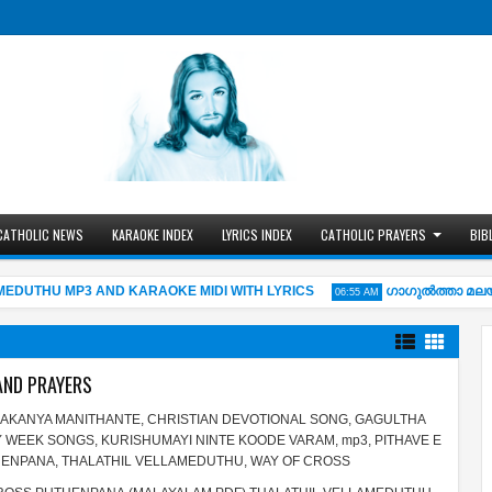
CATHOLIC NEWS
KARAOKE INDEX
LYRICS INDEX
CATHOLIC PRAYERS
BIB
UTHU MP3 AND KARAOKE MIDI WITH LYRICS
ഗാഗുല്‍ത്താ മലയില
06:55 AM
AND PRAYERS
AKANYA MANITHANTE
,
CHRISTIAN DEVOTIONAL SONG
,
GAGULTHA
Y WEEK SONGS
,
KURISHUMAYI NINTE KOODE VARAM
,
mp3
,
PITHAVE E
HENPANA
,
THALATHIL VELLAMEDUTHU
,
WAY OF CROSS