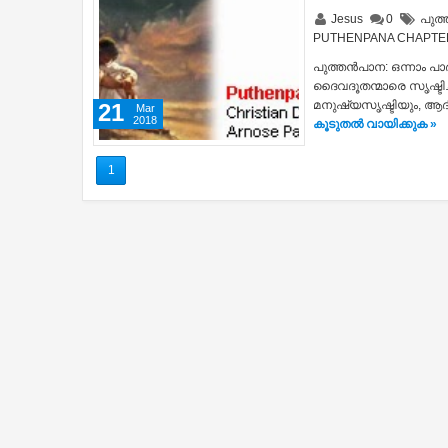
Jesus
0
പുത്
PUTHENPANA CHAPTE
പുത്തന്‍പാന: ഒന്നാം പ
ദൈവദൂതന്മാരെ സൃഷ്ടിച
മനുഷ്യസൃഷ്ടിയും, ആദിമ
21
Mar
2018
കൂടുതൽ‍ വായിക്കുക »
1