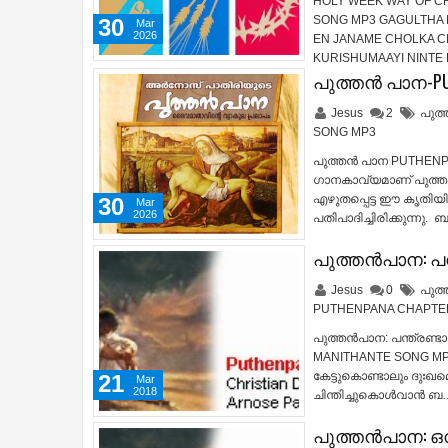
HOLY WEEK WAY OF C
SONG MP3 GAGULTHA 
30
Mar
2026
EN JANAME CHOLKA C
KURISHUMAAYI NINTE
പുത്തന്‍ പാന-PU
Jesus
2
പുത്
SONG MP3
പുത്തന്‍ പാന PUTHEN
ഗാനകാവ്യമാണ് പുത്തന്
എഴുതപ്പെട്ട ഈ കൃതിയ
30
Mar
2026
പതിപാദിച്ചിരിക്കുന്നു
പുത്തന്‍പാന: പന
Jesus
0
പുത്
PUTHENPANA CHAPTE
പുത്തന്‍പാന: പന്ത്രണ
MANITHANTE SONG MP3 അ
കേട്ടുകൊണ്ടാലും ദുഃഖമ
21
Mar
2018
ചിന്തിച്ചുകൊള്‍വാന്‍ ബ
പുത്തന്‍പാന: ഒന