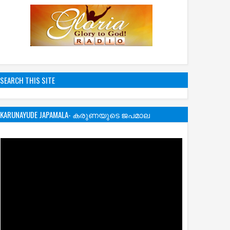
SEARCH THIS SITE
KARUNAYUDE JAPAMALA- കരുണയുടെ ജപമാല