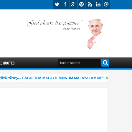
LE QUOTES
്‍ നിന്നും-- GAGULTHA MALAYIL NINNUM MALAYALAM MP3 AND LYRICS
06:5