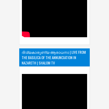
ദിവ്യകാരുണ്യ ആരാധനാ | LIVE FROM
THE BASILICA OF THE ANNUNCIATION IN
NAZARETH | SHALOM TV