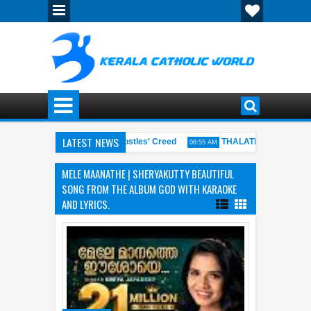
LATEST NEWS
വിശ്വാസപ്രമാണം - The Apostles' Creed
THALATHIL VELLAMEDU
06:55 AM
TION OF KARAOKE MIDI FILES
പുത്തന്‍ പാന-PUTHENPANA SONG 
06:54 AM
MELE MAANATHE | SHERYAKUTTY BEAUTIFUL
SONG FROM THE ALBUM GOD WITH KARAOKE
AND LYRICS.