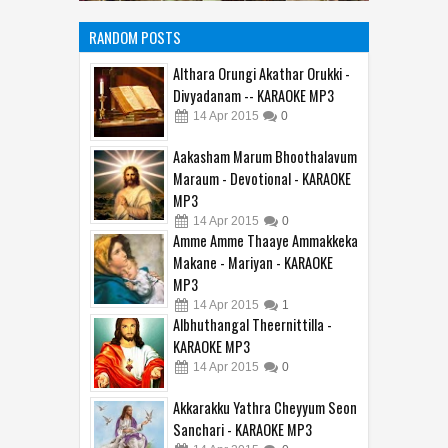
RANDOM POSTS
Althara Orungi Akathar Orukki -
Divyadanam -- KARAOKE MP3
14
Apr
2015
0
Aakasham Marum Bhoothalavum
Maraum - Devotional - KARAOKE
MP3
14
Apr
2015
0
Amme Amme Thaaye Ammakkeka
Makane - Mariyan - KARAOKE
MP3
14
Apr
2015
1
Albhuthangal Theernittilla -
KARAOKE MP3
14
Apr
2015
0
Akkarakku Yathra Cheyyum Seon
Sanchari - KARAOKE MP3