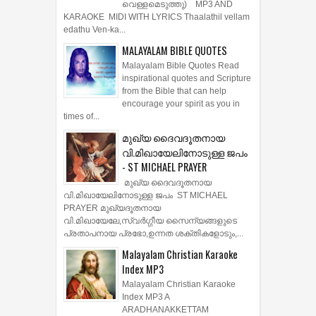
വെള്ളമെടുത്തു) MP3 AND
KARAOKE MIDI WITH LYRICS Thaalathil vellam
edathu Ven-ka...
MALAYALAM BIBLE QUOTES
Malayalam Bible Quotes Read
inspirational quotes and Scripture
from the Bible that can help
encourage your spirit as you in
times of...
മുഖ്യ ദൈവദൂതനായ
വി.മിഖായേലിനോടുള്ള ജപം
- ST MICHAEL PRAYER
മുഖ്യ ദൈവദൂതനായ
വി.മിഖായേലിനോടുള്ള ജപം ST MICHAEL
PRAYER മുഖ്യദൂതനായ
വി.മിഖായേലേ,സ്വർഗ്ഗീയ സൈന്യങ്ങളുടെ
പ്രതാപനായ പ്രഭോ,ഉന്നത ശക്തികളോടും,...
Malayalam Christian Karaoke
Index MP3
Malayalam Christian Karaoke
Index MP3 A
ARADHANAKKETTAM