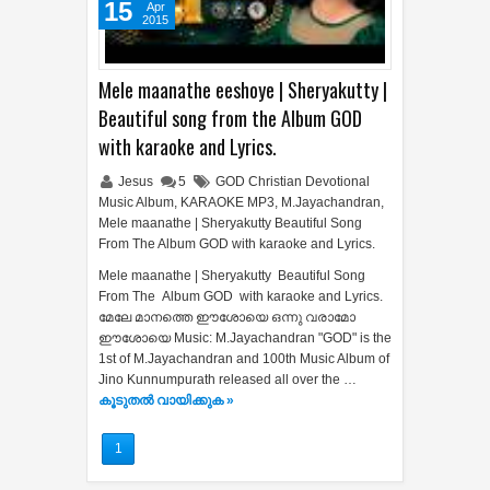
15
Apr
2015
Mele maanathe eeshoye | Sheryakutty |
Beautiful song from the Album GOD
with karaoke and Lyrics.
Jesus
5
GOD Christian Devotional
Music Album
,
KARAOKE MP3
,
M.Jayachandran
,
Mele maanathe | Sheryakutty Beautiful Song
From The Album GOD with karaoke and Lyrics.
Mele maanathe | Sheryakutty Beautiful Song
From The Album GOD with karaoke and Lyrics.
മേലേ മാനത്തെ ഈശോയെ ഒന്നു വരാമോ
ഈശോയെ Music: M.Jayachandran "GOD" is the
1st of M.Jayachandran and 100th Music Album of
Jino Kunnumpurath released all over the …
കൂടുതൽ‍ വായിക്കുക »
1