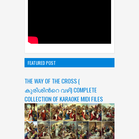
FEATURED POST
THE WAY OF THE CROSS (
കുരിശിന്‍റെ വഴി) COMPLETE
COLLECTION OF KARAOKE MIDI FILES