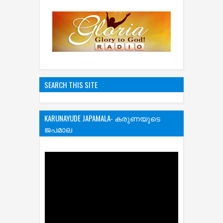
SEARCH THIS SITE
KARUNAYUDE JAPAMALA- കരുണയുടെ
ജപമാല