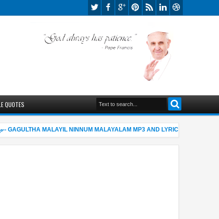
LE QUOTES
-- GAGULTHA MALAYIL NINNUM MALAYALAM MP3 AND LYRICS
പെസഹ 
06:55 AM