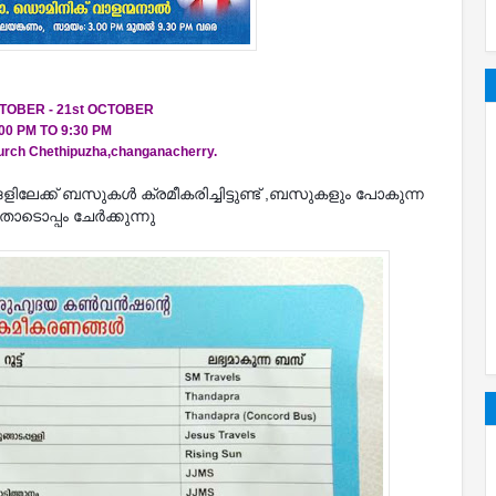
CTOBER - 21st OCTOBER
:00 PM TO 9:30 PM
urch Chethipuzha,changanacherry.
േക്ക് ബസുകൾ ക്രമീകരിച്ചിട്ടുണ്ട് ,ബസുകളും പോകുന്ന
തോടൊപ്പം ചേർക്കുന്നു