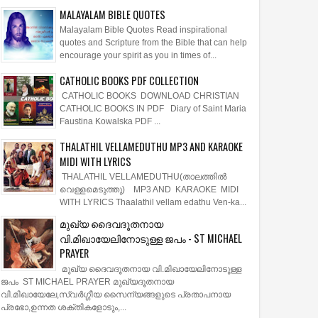
MALAYALAM BIBLE QUOTES
Malayalam Bible Quotes Read inspirational
quotes and Scripture from the Bible that can help
encourage your spirit as you in times of...
CATHOLIC BOOKS PDF COLLECTION
CATHOLIC BOOKS DOWNLOAD CHRISTIAN
CATHOLIC BOOKS IN PDF Diary of Saint Maria
Faustina Kowalska PDF ...
THALATHIL VELLAMEDUTHU MP3 AND KARAOKE
MIDI WITH LYRICS
THALATHIL VELLAMEDUTHU(താലത്തില്‍
വെള്ളമെടുത്തു) MP3 AND KARAOKE MIDI
WITH LYRICS Thaalathil vellam edathu Ven-ka...
മുഖ്യ ദൈവദൂതനായ
വി.മിഖായേലിനോടുള്ള ജപം - ST MICHAEL
PRAYER
മുഖ്യ ദൈവദൂതനായ വി.മിഖായേലിനോടുള്ള
ജപം ST MICHAEL PRAYER മുഖ്യദൂതനായ
വി.മിഖായേലേ,സ്വർഗ്ഗീയ സൈന്യങ്ങളുടെ പ്രതാപനായ
പ്രഭോ,ഉന്നത ശക്തികളോടും,...