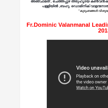
അഞ്ചാമത് , ചെത്തിപ്പുഴ തിരുഹൃദയ കൺവൻഷൻ
പള്ളിയിൽ ,ബഹു. ഡൊമിനിക് വാളന്മനാൽ
"കുടുംബങ്ങള്‍ വിശുദ്
Fr.Dominic Valanmanal Leadi
201