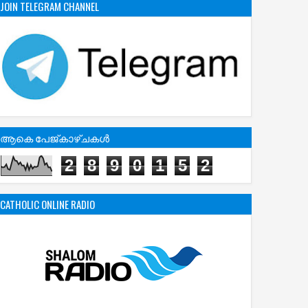
JOIN TELEGRAM CHANNEL
ആകെ പേജ്‌കാഴ്‌ചകള്‍
2
8
9
0
1
5
2
CATHOLIC ONLINE RADIO