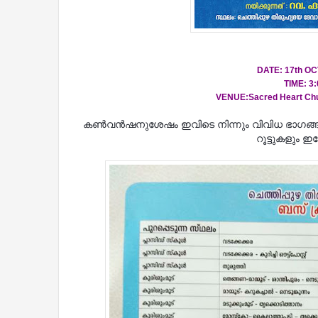
DATE: 17th O
TIME: 3
VENUE:
Sacred Heart Ch
കൺവൻഷനുശേഷം ഇവിടെ നിന്നും വിവിധ ഭാഗങ്ങളില
റൂട്ടുകളും ഇ