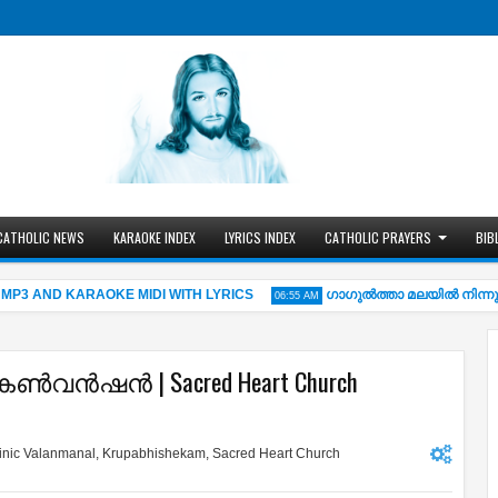
CATHOLIC NEWS
KARAOKE INDEX
LYRICS INDEX
CATHOLIC PRAYERS
BIB
AND KARAOKE MIDI WITH LYRICS
ഗാഗുല്‍ത്താ മലയില്‍ നിന്നും
06:55 AM
വന്‍ഷന്‍ | Sacred Heart Church
inic Valanmanal
,
Krupabhishekam
,
Sacred Heart Church