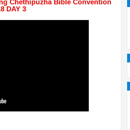
ng Chethipuzha Bible Convention 
18 DAY 3