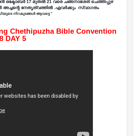
 ഒക്ടോബർ 17 മുതൽ 21 വരെ ചങ്ങനാശേരി ചെത്തിപ്പുഴ
 അച്ചന്റെ നേതൃത്വത്തിൽ .ഏവർക്കും സ്വാഗതം
ധിയുടെ നിറകുടങ്ങള്‍ ആവട്ടെ "
ng Chethipuzha Bible Convention 
8 DAY 5 