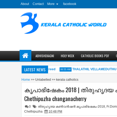
About
Contact
More
facebook
ABHISHEKAGNI
HOLY WEEK
CATHOLIC BOOKS PDF
LATEST NEWS
്രമാണം - The Apostles' Creed
THALATHIL VELLAMEDUTHU MP3 
06:55 AM
Home
>>
Unlabelled
>>
kerala catholics
കൃപാഭിഷേകം 2018 | തിരുഹൃദയ കണ്‍
Chethipuzha changanacherry
0
തിരുഹൃദയ കണ്‍വന്‍ഷന്‍ കൃപാഭിഷേകം-2018
,
Fr.Dom
Chethipuzha
10:48 PM