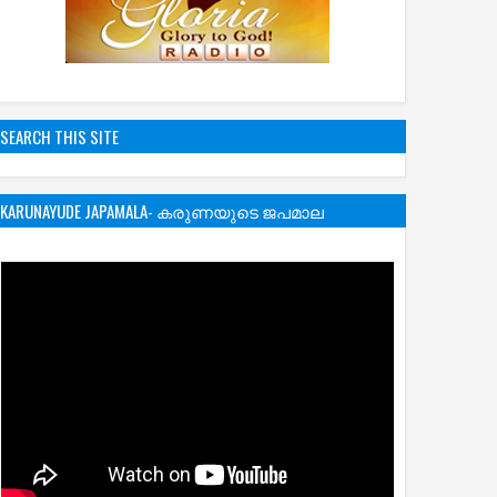
SEARCH THIS SITE
KARUNAYUDE JAPAMALA- കരുണയുടെ ജപമാല