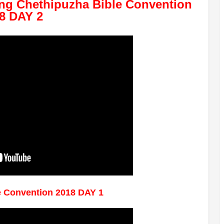
ng Chethipuzha Bible Convention 
8 DAY 2 
e Convention 2018 DAY 1