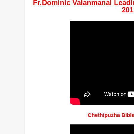
Fr.Dominic Valanmanal Leadi
201
Chethipuzha Bibl