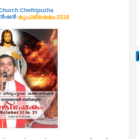
 Church Chethipuzha
‍ഷന്‍
കൃപാഭിഷേകം-2018