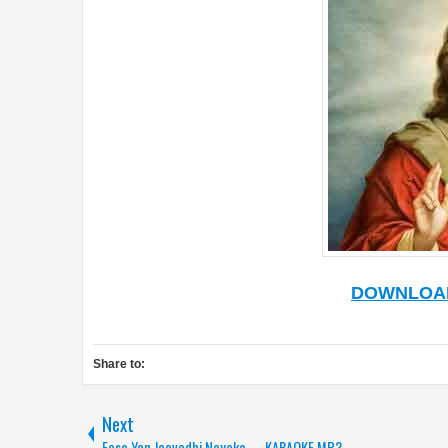
DOWNLOA
Share to:
Next
Eeso Yen Jeevadhi Nayaka - - KARAOKE MP3