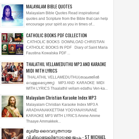
MALAYALAM BIBLE QUOTES
Malayalam Bible Quotes Read inspirational
quotes and Scripture from the Bible that can help
encourage your spirit as you in times of...
CATHOLIC BOOKS PDF COLLECTION
CATHOLIC BOOKS DOWNLOAD CHRISTIAN
CATHOLIC BOOKS IN PDF Diary of Saint Maria
Faustina Kowalska PDF ...
23
Nov
Oct
THALATHIL VELLAMEDUTHU MP3 AND KARAOKE
2022
2022
MIDI WITH LYRICS
S MALAYALAM
KARUNARDRA SNEAHAM LYRICS
THALATHIL VELLAMEDUTHU(താലത്തില്‍
TMAS SONGS KARAOKE
& KARAOKE | EESWARAN | S P
വെള്ളമെടുത്തു) MP3 AND KARAOKE MIDI
WITH LYRICS Thaalathil vellam edathu Ven-ka...
 MIDI
VENKATESH | K S CHITHRA |
കരുണാർദ്ര സ്നേഹം
Malayalam Christian Karaoke Index MP3
അകതാരിലലിയും
Malayalam Christian Karaoke Index MP3 A
ARADHANAKKETTAM YOGYANAYAVANE
KARAOKE MP3 WITH LYRICS Amme Amme
Thaaye Ammakkek...
മുഖ്യ ദൈവദൂതനായ
വി.മിഖായേലിനോടുള്ള ജപം - ST MICHAEL