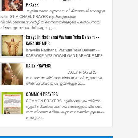
PRAYER
മുഖ്യ ദൈവദൂതനായ വി.മിഖായേലിനോടുള്ള
ജപം ST MICHAEL PRAYER മുഖ്യദൂതനായ
വി.മിഖായേലേ,സ്വർഗ്ഗീയ സൈന്യങ്ങളുടെ പ്രതാപനായ
പ്രഭോ,ഉന്നത ശക്തികളോടും,...
Israyelin Nadhanai Vazhum Yeka Daivam - -
KARAOKE MP3
Israyelin Nadhanai Vazhum Yeka Daivam - -
KARAOKE MP3 DOWNLOAD KARAOKE MP3
DAILY PRAYERS
DAILY PRAYERS
സാധാരണ ത്രിസന്ധ്യാ ജപം വിശുദ്ധവാര
ത്രിസന്ധ്യാ ജപം ഉയിര്‍പ്പുകാല...
COMMON PRAYERS
COMMON PRAYERS കുരിശടയാളം ത്രിത്വ
സ്തുതി സ്വര്‍ഗസ്ഥനായ ഞങ്ങളുടെ പിതാവേ
നന്മ നിറഞ്ഞ മറിയം കുമ്പസാരത്തിനുള്ള ജപം
മനസ്താപ...