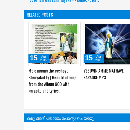
RELATED POSTS
15
15
Apr
Apr
2015
2015
Mele maanathe eeshoye |
YESUVIN AMME MATHAVE
Sheryakutty | Beautiful song
KARAOKE MP3
from the Album GOD with
karaoke and Lyrics.
ഒരു അഭിപ്രായം പോസ്റ്റ് ചെയ്യൂ