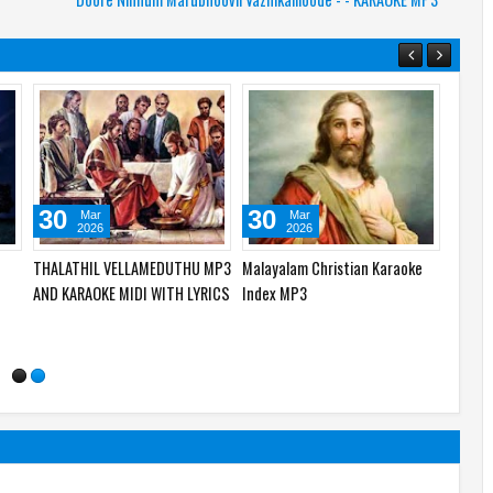
30
30
30
Mar
Mar
2026
2026
THALATHIL VELLAMEDUTHU MP3
Malayalam Christian Karaoke
FAMOU
AND KARAOKE MIDI WITH LYRICS
Index MP3
CHRIS
MP3 &