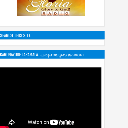
SEARCH THIS SITE
KARUNAYUDE JAPAMALA- കരുണയുടെ ജപമാല