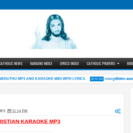
CATHOLIC NEWS
KARAOKE INDEX
LYRICS INDEX
CATHOLIC PRAYERS
BIB
UTHU MP3 AND KARAOKE MIDI WITH LYRICS
ഗാഗുല്‍ത്താ മലയി
06:55 AM
MP3
11:14 PM
CHRISTIAN KARAOKE MP3