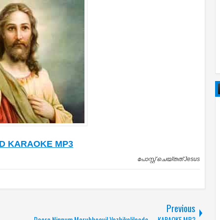
D KARAOKE MP3
പോസ്റ്റ് ചെയ്തത്
Jesus
Previous
Doore Ninnum Marubhoovil Vazhikaliloode - - KARAOKE MP3