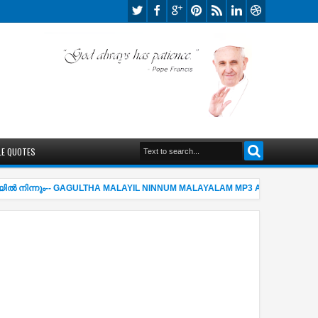
LE QUOTES
ല്‍ നിന്നും-- GAGULTHA MALAYIL NINNUM MALAYALAM MP3 AND LYRICS
06: