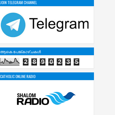
JOIN TELEGRAM CHANNEL
ആകെ പേജ്‌കാഴ്‌ചകള്‍
2
8
9
0
2
3
5
CATHOLIC ONLINE RADIO