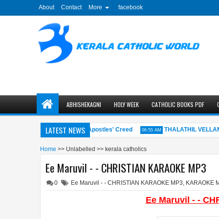
About
Contact
More
facebook
ABHISHEKAGNI
HOLY WEEK
CATHOLIC BOOKS PDF
LATEST NEWS
വിശ്വാസപ്രമാണം - The Apostles' Creed
THALATHIL VELLAMED
AM
06:55 AM
Home
>>
Unlabelled
>>
kerala catholics
Ee Maruvil - - CHRISTIAN KARAOKE MP3
0
Ee Maruvil - - CHRISTIAN KARAOKE MP3
,
KARAOKE 
Ee Maruvil - - 