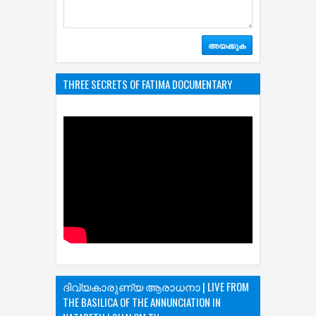
സന്ദേശം
*
THREE SECRETS OF FATIMA DOCUMENTARY