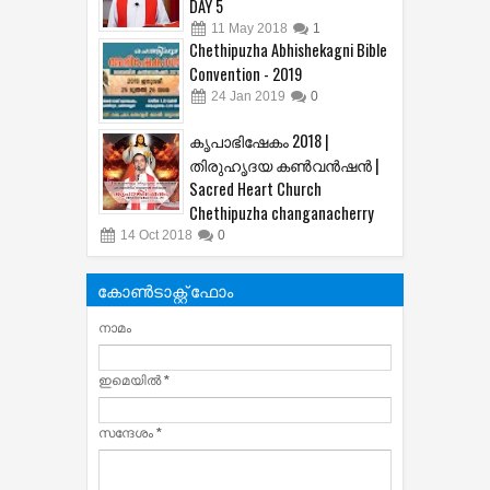
2018
23
May
2018
0
.Fr.Dominic Valanmanal leading
Athirampuzha Bible convention
DAY 5
11
May
2018
1
Chethipuzha Abhishekagni Bible
Convention - 2019
24
Jan
2019
0
കൃപാഭിഷേകം 2018 |
തിരുഹൃദയ കണ്‍വന്‍ഷന്‍ |
Sacred Heart Church
Chethipuzha changanacherry
14
Oct
2018
0
കോൺടാക്റ്റ് ഫോം
നാമം
ഇമെയില്‍
*