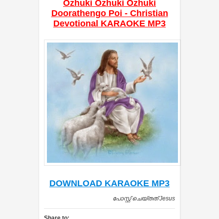
Ozhuki Ozhuki Ozhuki
Doorathengo Poi - Christian
Devotional KARAOKE MP3
DOWNLOAD KARAOKE MP3
പോസ്റ്റ് ചെയ്തത്
Jesus
Share to: