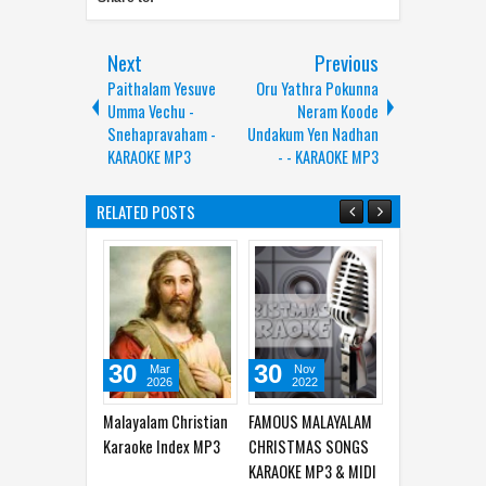
Next
Previous
Paithalam Yesuve
Oru Yathra Pokunna
Umma Vechu -
Neram Koode
Snehapravaham -
Undakum Yen Nadhan
KARAOKE MP3
- - KARAOKE MP3
RELATED POSTS
30
30
23
15
Mar
Nov
Oct
A
2026
2022
2022
20
alayalam Christian
FAMOUS MALAYALAM
KARUNARDRA
Mele ma
araoke Index MP3
CHRISTMAS SONGS
SNEAHAM LYRICS &
eeshoye 
KARAOKE MP3 & MIDI
KARAOKE | EESWARAN
Sheryaku