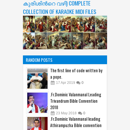
FEATURED POST
THE WAY OF THE CROSS (
കുരിശിന്‍റെ വഴി) COMPLETE
COLLECTION OF KARAOKE MIDI FILES
RANDOM POSTS
The first line of code written by
a pope.
17
Apr
2019
0
.Fr.Dominic Valanmanal Leading
Trivandrum Bible Convention