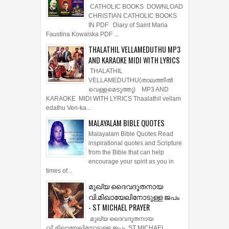
CONVENTION - JUNE 2026 Chethipuzha
Abhishekagni ...
CATHOLIC BOOKS PDF
COLLECTION
CATHOLIC BOOKS DOWNLOAD
CHRISTIAN CATHOLIC BOOKS
IN PDF Diary of Saint Maria
Faustina Kowalska PDF ...
THALATHIL VELLAMEDUTHU MP3
AND KARAOKE MIDI WITH LYRICS
THALATHIL
VELLAMEDUTHU(താലത്തില്‍
വെള്ളമെടുത്തു) MP3 AND
KARAOKE MIDI WITH LYRICS Thaalathil vellam
edathu Ven-ka...
MALAYALAM BIBLE QUOTES
Malayalam Bible Quotes Read
inspirational quotes and Scripture
from the Bible that can help
encourage your spirit as you in
times of...