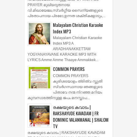
മുഖ്യ ദൈവദൂതനായ
വി.മിഖായേലിനോടുള്ള ജപം
- ST MICHAEL PRAYER
മുഖ്യ ദൈവദൂതനായ
വി.മിഖായേലിനോടുള്ള ജപം ST MICHAEL
PRAYER മുഖ്യദൂതനായ
വി.മിഖായേലേ,സ്വർഗ്ഗീയ സൈന്യങ്ങളുടെ
പ്രതാപനായ പ്രഭോ,ഉന്നത ശക്തികളോടും,...
Malayalam Christian Karaoke
Index MP3
Malayalam Christian Karaoke
Index MP3 A
ARADHANAKKETTAM
YOGYANAYAVANE KARAOKE MP3 WITH
LYRICS Amme Amme Thaaye Ammakkek...
COMMON PRAYERS
COMMON PRAYERS
കുരിശടയാളം ത്രിത്വ സ്തുതി
സ്വര്‍ഗസ്ഥനായ ഞങ്ങളുടെ
പിതാവേ നന്മ നിറഞ്ഞ മറിയം
കുമ്പസാരത്തിനുള്ള ജപം മനസ്താപ...
രക്ഷയുടെ കവാടം |