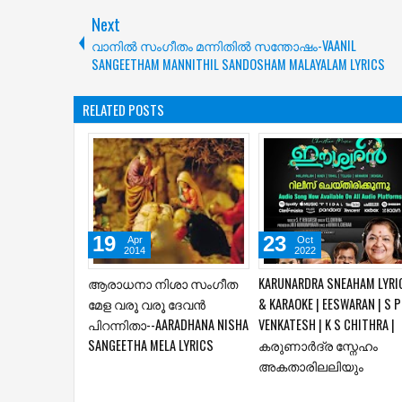
Next
വാനില്‍ സംഗീതം മന്നിതില്‍ സന്തോഷം-VAANIL
SANGEETHAM MANNITHIL SANDOSHAM MALAYALAM LYRICS
RELATED POSTS
30
30
Apr
Mar
2014
2026
വാനില്‍ സംഗീതം മന്നിതില്‍
ഗാഗുല്‍ത്താ മലയില്‍
സന്തോഷം-VAANIL
നിന്നും-- GAGULTHA MALAYI
SANGEETHAM MANNITHIL
NINNUM MALAYALAM MP3 A
SANDOSHAM MALAYALAM
LYRICS
LYRICS