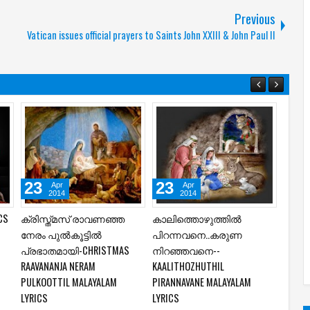
Previous
Vatican issues official prayers to Saints John XXIII & John Paul II
19
23
23
Apr
Oct
2014
2022
ആരാധനാ നിശാ സംഗീത
KARUNARDRA SNEAHAM LYRICS
ക്രി
L
മേള വരൂ വരൂ ദേവന്‍
& KARAOKE | EESWARAN | S P
നേരം പ
ND
പിറന്നിതാ--AARADHANA NISHA
VENKATESH | K S CHITHRA |
പ്രഭ
SANGEETHA MELA LYRICS
കരുണാർദ്ര സ്നേഹം
RAAVA
അകതാരിലലിയും
PULKO
LYRIC