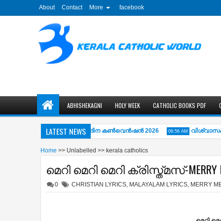
About
Contact
More
facebook
ABHISHEKAGNI
HOLY WEEK
CATHOLIC BOOKS PDF
LATEST NEWS
ത്തിപ്പുഴ അഭിഷേകാഗ്നി ഏകദിന കൺവെൻഷൻ 2026
വിശ്വാസപ്രമാണ
06:56 AM
Home
>>
Unlabelled
>>
kerala catholics
മെറി മെറി മെറി ക്രിസ്ത്മസ്‌-MERRY 
0
CHRISTIAN LYRICS
,
MALAYALAM LYRICS
,
MERRY ME
മെറി മെറ