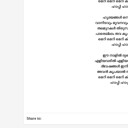
മെറി മെറി മെറി 
ഹാപ്പി ഹാപ്
ഹൃദയങ്ങള്‍ ഒന്ന
വാനിടവും ഭൂവനവും മല
തലമുറകള്‍ തിരുസുത
പാരെല്ലാം തവ കൃപ
മെറി മെറി മെറി 
ഹാപ്പി ഹാപ്
ഈ നാളില്‍ ദുഃ
എളിയവരില്‍ എളിയവ
ദ്വേഷങ്ങള്‍ ഇനി
അവന്‍ കൃപയാല്‍ നാ
മെറി മെറി മെറി 
ഹാപ്പി ഹാപ്പ
Share to: