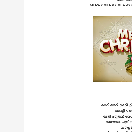
MERRY MERRY MERRY 
മെറി മെറി മെറി 
ഹാപ്പി ഹാപ്
മേരി സുതന്‍ യേശ
ബേതലേം പുരിയി
മംഗളമര