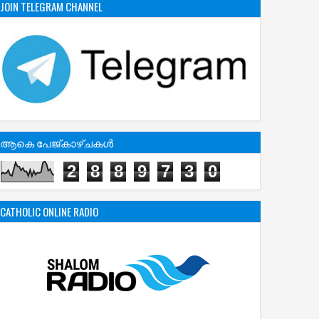
JOIN TELEGRAM CHANNEL
ആകെ പേജ്‌കാഴ്‌ചകള്‍
2
8
8
9
7
3
0
CATHOLIC ONLINE RADIO