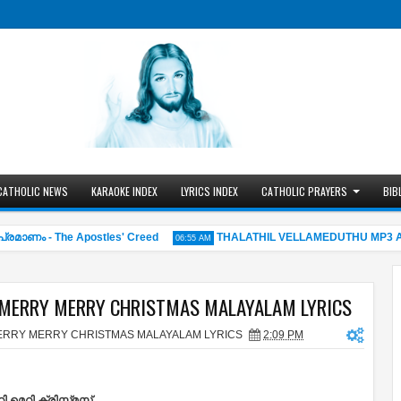
CATHOLIC NEWS
KARAOKE INDEX
LYRICS INDEX
CATHOLIC PRAYERS
BIB
ം - The Apostles' Creed
THALATHIL VELLAMEDUTHU MP3 AND 
06:55 AM
MERRY MERRY CHRISTMAS MALAYALAM LYRICS
RRY MERRY CHRISTMAS MALAYALAM LYRICS
2:09 PM
ി മെറി ക്രിസ്ത്മസ്‌