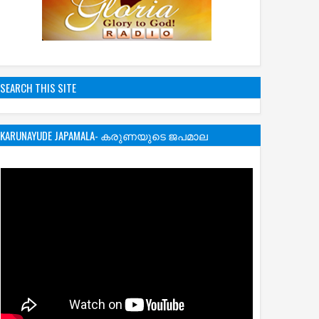
SEARCH THIS SITE
KARUNAYUDE JAPAMALA- കരുണയുടെ ജപമാല