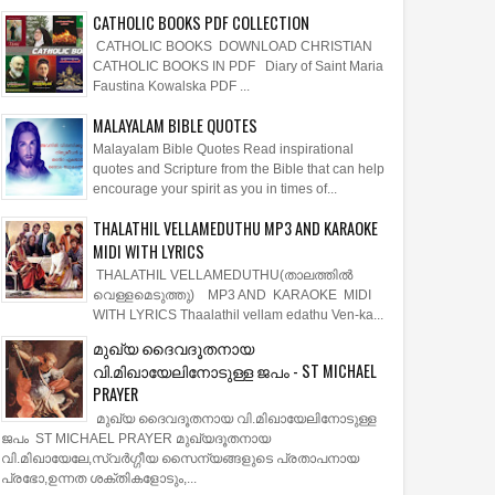
CATHOLIC BOOKS PDF COLLECTION
CATHOLIC BOOKS DOWNLOAD CHRISTIAN
CATHOLIC BOOKS IN PDF Diary of Saint Maria
Faustina Kowalska PDF ...
MALAYALAM BIBLE QUOTES
Malayalam Bible Quotes Read inspirational
quotes and Scripture from the Bible that can help
encourage your spirit as you in times of...
THALATHIL VELLAMEDUTHU MP3 AND KARAOKE
MIDI WITH LYRICS
THALATHIL VELLAMEDUTHU(താലത്തില്‍
വെള്ളമെടുത്തു) MP3 AND KARAOKE MIDI
WITH LYRICS Thaalathil vellam edathu Ven-ka...
മുഖ്യ ദൈവദൂതനായ
വി.മിഖായേലിനോടുള്ള ജപം - ST MICHAEL
PRAYER
മുഖ്യ ദൈവദൂതനായ വി.മിഖായേലിനോടുള്ള
ജപം ST MICHAEL PRAYER മുഖ്യദൂതനായ
വി.മിഖായേലേ,സ്വർഗ്ഗീയ സൈന്യങ്ങളുടെ പ്രതാപനായ
പ്രഭോ,ഉന്നത ശക്തികളോടും,...