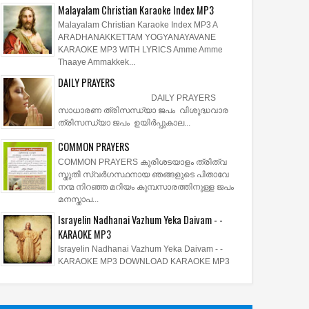
Malayalam Christian Karaoke Index MP3
Malayalam Christian Karaoke Index MP3 A
ARADHANAKKETTAM YOGYANAYAVANE
KARAOKE MP3 WITH LYRICS Amme Amme
Thaaye Ammakkek...
DAILY PRAYERS
DAILY PRAYERS
സാധാരണ ത്രിസന്ധ്യാ ജപം വിശുദ്ധവാര
ത്രിസന്ധ്യാ ജപം ഉയിര്‍പ്പുകാല...
COMMON PRAYERS
COMMON PRAYERS കുരിശടയാളം ത്രിത്വ
സ്തുതി സ്വര്‍ഗസ്ഥനായ ഞങ്ങളുടെ പിതാവേ
23
Apr
Apr
നന്മ നിറഞ്ഞ മറിയം കുമ്പസാരത്തിനുള്ള ജപം
2014
2014
മനസ്താപ...
സ്ത്മസ് രാവണഞ്ഞ
കാലിത്തൊഴുത്തില്‍
Israyelin Nadhanai Vazhum Yeka Daivam - -
ുല്‍കൂട്ടില്‍
പിറന്നവനെ..കരുണ
KARAOKE MP3
ാതമായി-CHRISTMAS
നിറഞ്ഞവനെ--
Israyelin Nadhanai Vazhum Yeka Daivam - -
KARAOKE MP3 DOWNLOAD KARAOKE MP3
NANJA NERAM
KAALITHOZHUTHIL
OTTIL MALAYALAM
PIRANNAVANE MALAYALAM
S
LYRICS