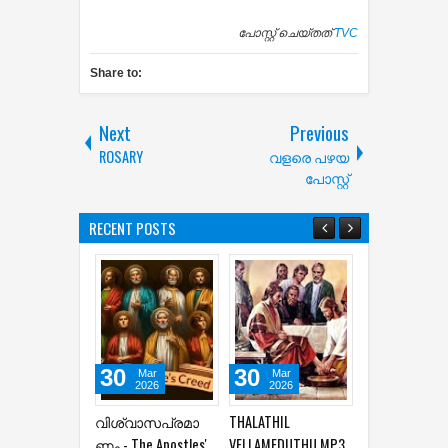
പോസ്റ്റ് ചെയ്തത്
TVC
Share to:
Next
Previous
ROSARY
വളരെ പഴയ
പോസ്റ്റ്
RECENT POSTS
30
30
30
Mar
Mar
Mar
2026
2026
2026
വിശ്വാസപ്രമാ
THALATHIL
ഗാഗുല്‍ത്താ
ണം - The Apostles'
VELLAMEDUTHU MP3
മലയില്‍ നിന്