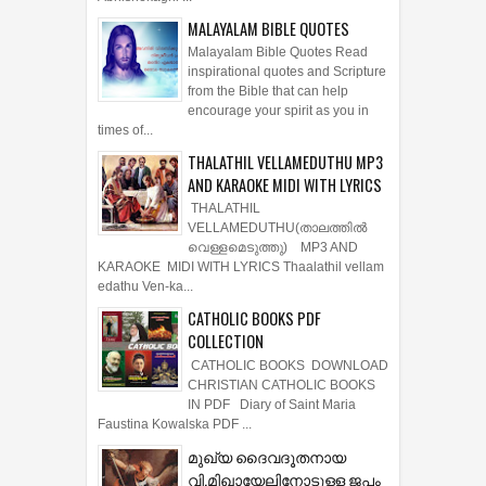
MALAYALAM BIBLE QUOTES
Malayalam Bible Quotes Read
inspirational quotes and Scripture
from the Bible that can help
encourage your spirit as you in
times of...
THALATHIL VELLAMEDUTHU MP3
AND KARAOKE MIDI WITH LYRICS
THALATHIL
VELLAMEDUTHU(താലത്തില്‍
വെള്ളമെടുത്തു) MP3 AND
KARAOKE MIDI WITH LYRICS Thaalathil vellam
edathu Ven-ka...
CATHOLIC BOOKS PDF
COLLECTION
CATHOLIC BOOKS DOWNLOAD
CHRISTIAN CATHOLIC BOOKS
IN PDF Diary of Saint Maria
Faustina Kowalska PDF ...
മുഖ്യ ദൈവദൂതനായ
വി.മിഖായേലിനോടുള്ള ജപം