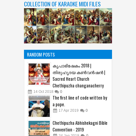
COLLECTION OF KARAOKE MIDI FILES
RANDOM POSTS
കൃപാഭിഷേകം 2018 |
തിരുഹൃദയ കണ്‍വന്‍ഷന്‍ |
Sacred Heart Church
Chethipuzha changanacherry
14
Oct
2018
0
The first line of code written by
a pope.
17
Apr
2019
0
Chethipuzha Abhishekagni Bible
Convention - 2019
24
Jan
2019
0