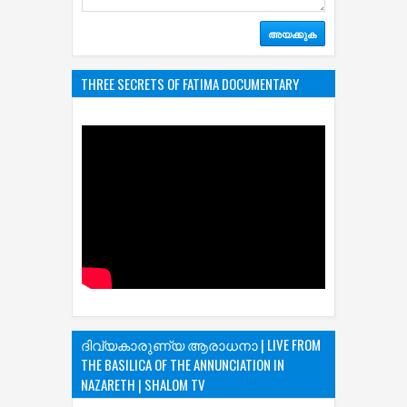
THREE SECRETS OF FATIMA DOCUMENTARY
ദിവ്യകാരുണ്യ ആരാധനാ | LIVE FROM
THE BASILICA OF THE ANNUNCIATION IN
NAZARETH | SHALOM TV