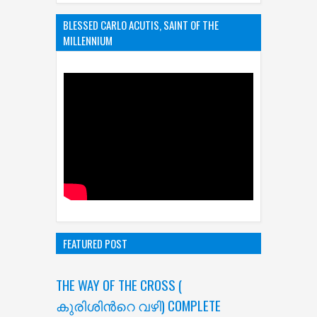
BLESSED CARLO ACUTIS, SAINT OF THE
MILLENNIUM
FEATURED POST
THE WAY OF THE CROSS (
കുരിശിന്‍റെ വഴി) COMPLETE