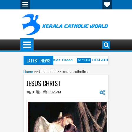
LATEST NEWS
ിശ്വാസപ്രമാണം - The Apostles' Creed
THALATHIL VELLAMEDUTH
06:55 AM
ON OF KARAOKE MIDI FILES
പുത്തന്‍ പാന-PUTHENPANA SONG M
06:54 AM
Home
>>
Unlabelled
>>
kerala catholics
JESUS CHRIST
0
1:02 PM