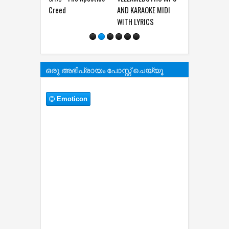
Creed
AND KARAOKE MIDI
GAGULTHA MAL
WITH LYRICS
NINNUM MALA
MP3 AND LYRI
ഒരു അഭിപ്രായം പോസ്റ്റ് ചെയ്യൂ
Emoticon