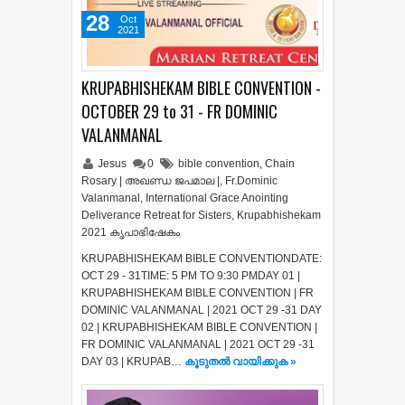
28
Oct
2021
KRUPABHISHEKAM BIBLE CONVENTION -
OCTOBER 29 to 31 - FR DOMINIC
VALANMANAL
Jesus
0
bible convention
,
Chain
Rosary | അഖണ്ഡ ജപമാല |
,
Fr.Dominic
Valanmanal
,
International Grace Anointing
Deliverance Retreat for Sisters
,
Krupabhishekam
2021 കൃപാഭിഷേകം
KRUPABHISHEKAM BIBLE CONVENTIONDATE:
OCT 29 - 31TIME: 5 PM TO 9:30 PMDAY 01 |
KRUPABHISHEKAM BIBLE CONVENTION | FR
DOMINIC VALANMANAL | 2021 OCT 29 -31 DAY
02 | KRUPABHISHEKAM BIBLE CONVENTION |
FR DOMINIC VALANMANAL | 2021 OCT 29 -31
DAY 03 | KRUPAB…
കൂടുതൽ‍ വായിക്കുക »