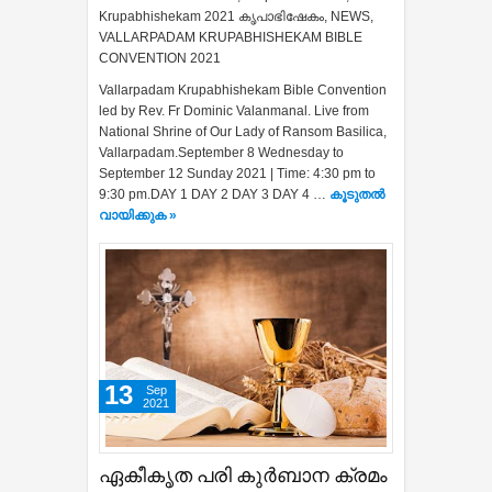
Krupabhishekam 2021 കൃപാഭിഷേകം
,
NEWS
,
VALLARPADAM KRUPABHISHEKAM BIBLE
CONVENTION 2021
Vallarpadam Krupabhishekam Bible Convention
led by Rev. Fr Dominic Valanmanal. Live from
National Shrine of Our Lady of Ransom Basilica,
Vallarpadam.September 8 Wednesday to
September 12 Sunday 2021 | Time: 4:30 pm to
9:30 pm.DAY 1 DAY 2 DAY 3 DAY 4 …
കൂടുതൽ‍
വായിക്കുക »
13
Sep
2021
ഏകീകൃത പരി കുർബാന ക്രമം