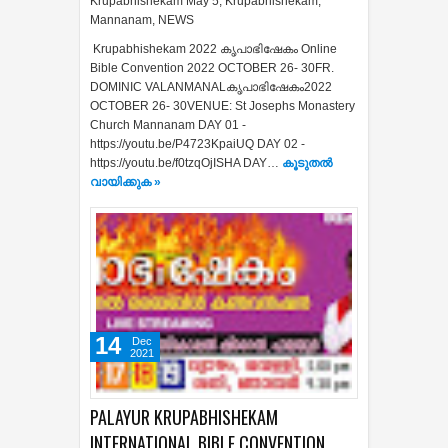
Krupabhishekam May 5
,
Krupabhishekam
,
Mannanam
,
NEWS
Krupabhishekam 2022 കൃപാഭിഷേകം Online
Bible Convention 2022 OCTOBER 26- 30FR.
DOMINIC VALANMANALകൃപാഭിഷേകം2022
OCTOBER 26- 30VENUE: St Josephs Monastery
Church Mannanam DAY 01 -
https://youtu.be/P4723KpaiUQ DAY 02 -
https://youtu.be/f0tzqOjISHA DAY…
കൂടുതൽ‍
വായിക്കുക »
14
Dec
2021
PALAYUR KRUPABHISHEKAM
INTERNATIONAL BIBLE CONVENTION