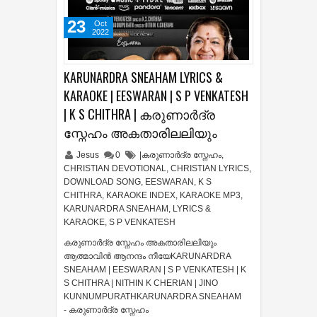
23
Oct
2022
KARUNARDRA SNEAHAM LYRICS &
KARAOKE | EESWARAN | S P VENKATESH
| K S CHITHRA | കരുണാർദ്ര
സ്നേഹം അകതാരിലലിയും
Jesus
0
|കരുണാർദ്ര സ്നേഹം
,
CHRISTIAN DEVOTIONAL
,
CHRISTIAN LYRICS
,
DOWNLOAD SONG
,
EESWARAN
,
K S
CHITHRA
,
KARAOKE INDEX
,
KARAOKE MP3
,
KARUNARDRA SNEAHAM
,
LYRICS &
KARAOKE
,
S P VENKATESH
കരുണാർദ്ര സ്നേഹം അകതാരിലലിയും
ആത്മാവിൻ ആനന്ദം നീയേKARUNARDRA
SNEAHAM | EESWARAN | S P VENKATESH | K
S CHITHRA | NITHIN K CHERIAN | JINO
KUNNUMPURATHKARUNARDRA SNEAHAM
- കരുണാർദ്ര സ്നേഹം