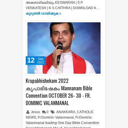
അകതാരിലലിയും EESWARAN | S P
VENKATESH | K S CHITHRA | DOWNLOAD K…
കൂടുതൽ‍ വായിക്കുക »
12
Sep
2022
Krupabhishekam 2022
കൃപാഭിഷേകം Mannanam Bible
Convention OCTOBER 26- 30 - FR.
DOMINIC VALANMANAL
Jesus
0
ANAKKARA
,
CATHOLIC
NEWS
,
Fr.Dominic Valanmanal
,
Fr.Dominic
Valanmanal leading One Day Bible Convention