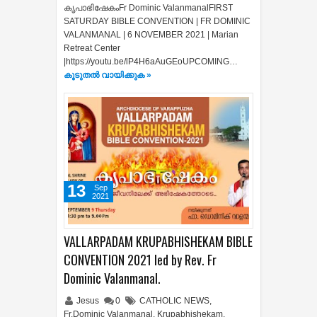
കൃപാഭിഷേകംFr Dominic ValanmanalFIRST
SATURDAY BIBLE CONVENTION | FR DOMINIC
VALANMANAL | 6 NOVEMBER 2021 | Marian
Retreat Center
|https://youtu.be/lP4H6aAuGEoUPCOMING…
കൂടുതൽ‍ വായിക്കുക »
13
Sep
2021
VALLARPADAM KRUPABHISHEKAM BIBLE
CONVENTION 2021 led by Rev. Fr
Dominic Valanmanal.
Jesus
0
CATHOLIC NEWS
,
Fr.Dominic Valanmanal
,
Krupabhishekam
,