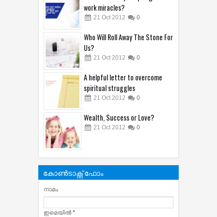
work miracles?
21
Oct
2012
0
Who Will Roll Away The Stone For
Us?
21
Oct
2012
0
A helpful letter to overcome
spiritual struggles
21
Oct
2012
0
Wealth, Success or Love?
21
Oct
2012
0
കോൺടാക്റ്റ് ഫോം
നാമം
ഇമെയില്‍
*