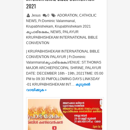
2021
Jesus
0
ADORATION
,
CATHOLIC
NEWS
,
Fr.Dominic Valanmanal
,
Krupabhishekam
,
Krupabhishekam 2021
കൃപാഭിഷേകം
,
NEWS
,
PALAYUR
KRUPABHISHEKAM INTERNATIONAL BIBLE
CONVENTION
| KRUPABHISHEKAM INTERNATIONAL BIBLE
CONVENTION PALAYUR | Fr.Dominic
ValanmanalകൃപാഭിഷേകംVENUE: ST.THOMAS
MAJOR ARCHIEPISCOPAL SHRINE, PALAYUR
DATE: DECEMBER 16th - 19th, 2021TIME: 05:00
PM to 09:30 PMFOLLOWING DAYS LINKSDAY
-01 KRUPABHISHEKAM INT…
കൂടുതൽ‍
വായിക്കുക »