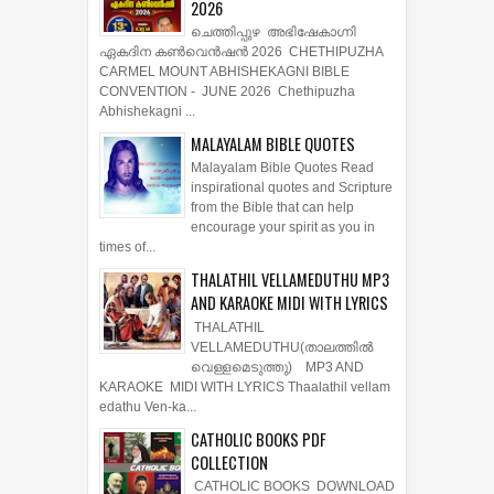
2026
ചെത്തിപ്പുഴ അഭിഷേകാഗ്നി
ഏകദിന കൺവെൻഷൻ 2026 CHETHIPUZHA
CARMEL MOUNT ABHISHEKAGNI BIBLE
CONVENTION - JUNE 2026 Chethipuzha
Abhishekagni ...
MALAYALAM BIBLE QUOTES
Malayalam Bible Quotes Read
inspirational quotes and Scripture
from the Bible that can help
encourage your spirit as you in
times of...
THALATHIL VELLAMEDUTHU MP3
AND KARAOKE MIDI WITH LYRICS
THALATHIL
VELLAMEDUTHU(താലത്തില്‍
വെള്ളമെടുത്തു) MP3 AND
KARAOKE MIDI WITH LYRICS Thaalathil vellam
edathu Ven-ka...
CATHOLIC BOOKS PDF
COLLECTION
CATHOLIC BOOKS DOWNLOAD