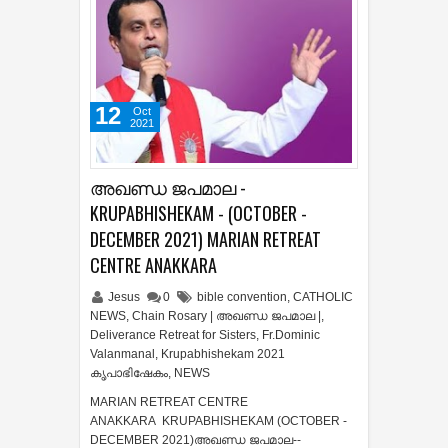
12
Oct
2021
അഖണ്ഡ ജപമാല -
KRUPABHISHEKAM - (OCTOBER -
DECEMBER 2021) MARIAN RETREAT
CENTRE ANAKKARA
Jesus
0
bible convention
,
CATHOLIC
NEWS
,
Chain Rosary | അഖണ്ഡ ജപമാല |
,
Deliverance Retreat for Sisters
,
Fr.Dominic
Valanmanal
,
Krupabhishekam 2021
കൃപാഭിഷേകം
,
NEWS
MARIAN RETREAT CENTRE
ANAKKARA KRUPABHISHEKAM (OCTOBER -
DECEMBER 2021)അഖണ്ഡ ജപമാല--