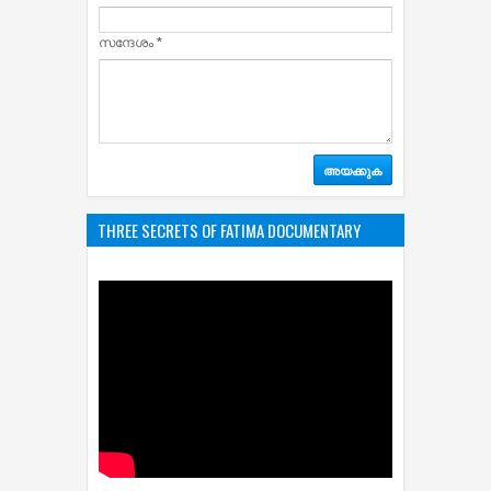
സന്ദേശം
*
THREE SECRETS OF FATIMA DOCUMENTARY