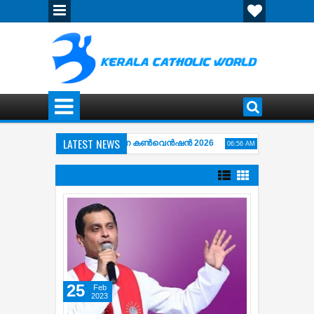
LATEST NEWS
തിപ്പുഴ അഭിഷേകാഗ്നി ഏകദിന കൺവെൻഷൻ 2026
വിശ്വാസപ്രമാണം 
06:56 AM
AY OF THE CROSS ( കുരിശിന്‍റെ വഴി) COMPLETE COLLECTION OF KARAOKE 
25
Feb
2023