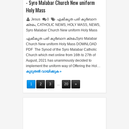
- Syro Malabar Church New uniform
Holy Mass
Jesus
0
ഏകീകൃത പരി കുർബാന
ക്രമം
,
CATHOLIC NEWS
,
HOLY MASS
,
NEWS
,
Syro Malabar Church New uniform Holy Mass
ഏകീകൃത പരി കുർബാന ക്രമംSyro Malabar
Church New uniform Holy Mass DOWNLOAD
PDF The Synod of the Syro Malabar Catholic
Church which met online from 16th to 27th of
August, 2021 has unanimously decided to
implement the uniform way of Offering the Hol…
കൂടുതൽ‍ വായിക്കുക »
1
2
3
...
20
»