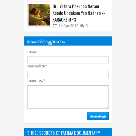
Oru Yathra Pokunna Neram
Koode Undakum Yen Nadhan - -
KARAOKE MP3
14
Apr
2015
0
കോൺടാക്റ്റ് ഫോം
നാമം
ഇമെയില്‍
*
സന്ദേശം
*
THREE SECRETS OF FATIMA DOCUMENTARY