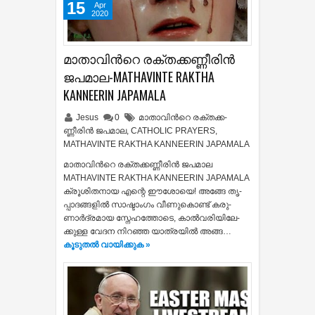
15
Apr
2020
മാതാവിന്‍റെ ര­ക്ത­ക്ക­ണ്ണീരിന്‍
ജ­പമാ­ല-MATHAVINTE RAKTHA
KANNEERIN JAPAMALA
Jesus
0
മാതാവിന്‍റെ ര­ക്ത­ക്ക­
ണ്ണീരിന്‍ ജ­പമാ­ല
,
CATHOLIC PRAYERS
,
MATHAVINTE RAKTHA KANNEERIN JAPAMALA
മാതാവിന്‍റെ ര­ക്ത­ക്ക­ണ്ണീരിന്‍ ജ­പമാ­ല
MATHAVINTE RAKTHA KANNEERIN JAPAMALA
ക്രൂ­ശി­തനാ­യ എ­ന്റെ ഈ­ശോയെ! അ­ങ്ങേ തൃ­
പ്പാ­ദ­ങ്ങളില്‍ സാ­ഷ്ടാം­ഗം വീ­ണു­കൊ­ണ്ട് ക­രു­
ണാര്‍­ദ്രമാ­യ സ്നേഹ­ത്തോടെ, കാല്‍­വ­രി­യി­ലേ­
ക്കു­ള്ള വേ­ദ­ന നിറ­ഞ്ഞ യാ­ത്രയില്‍ അ­ങ്ങ…
കൂടുതൽ‍ വായിക്കുക »