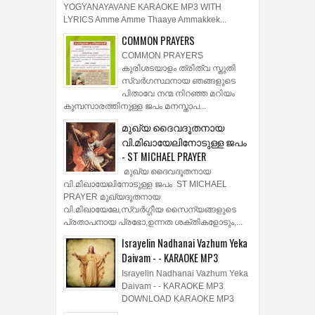
YOGYANAYAVANE KARAOKE MP3 WITH
LYRICS Amme Amme Thaaye Ammakkek...
COMMON PRAYERS
COMMON PRAYERS
കുരിശടയാളം ത്രിത്വ സ്തുതി
സ്വര്‍ഗസ്ഥനായ ഞങ്ങളുടെ
പിതാവേ നന്മ നിറഞ്ഞ മറിയം
കുമ്പസാരത്തിനുള്ള ജപം മനസ്താപ...
മുഖ്യ ദൈവദൂതനായ
വി.മിഖായേലിനോടുള്ള ജപം
- ST MICHAEL PRAYER
മുഖ്യ ദൈവദൂതനായ
വി.മിഖായേലിനോടുള്ള ജപം ST MICHAEL
PRAYER മുഖ്യദൂതനായ
വി.മിഖായേലേ,സ്വർഗ്ഗീയ സൈന്യങ്ങളുടെ
പ്രതാപനായ പ്രഭോ,ഉന്നത ശക്തികളോടും,...
Israyelin Nadhanai Vazhum Yeka
Daivam - - KARAOKE MP3
Israyelin Nadhanai Vazhum Yeka
Daivam - - KARAOKE MP3
DOWNLOAD KARAOKE MP3