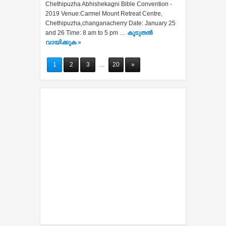
Chethipuzha Abhishekagni Bible Convention -
2019 Venue:Carmel Mount Retreat Centre,
Chethipuzha,changanacherry Date: January 25
and 26 Time: 8 am to 5 pm …
കൂടുതൽ‍
വായിക്കുക »
1
2
3
...
20
»