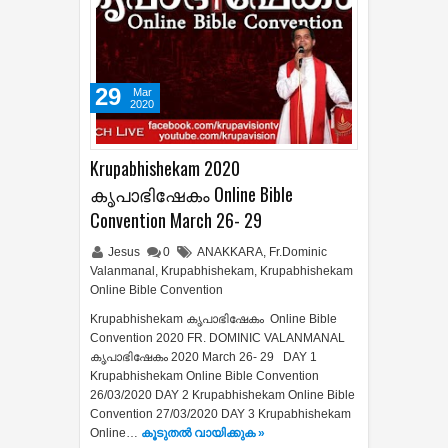
29
Mar
2020
Krupabhishekam 2020
കൃപാഭിഷേകം Online Bible
Convention March 26- 29
Jesus
0
ANAKKARA
,
Fr.Dominic
Valanmanal
,
Krupabhishekam
,
Krupabhishekam
Online Bible Convention
Krupabhishekam കൃപാഭിഷേകം Online Bible
Convention 2020 FR. DOMINIC VALANMANAL
കൃപാഭിഷേകം 2020 March 26- 29 DAY 1
Krupabhishekam Online Bible Convention
26/03/2020 DAY 2 Krupabhishekam Online Bible
Convention 27/03/2020 DAY 3 Krupabhishekam
Online…
കൂടുതൽ‍ വായിക്കുക »