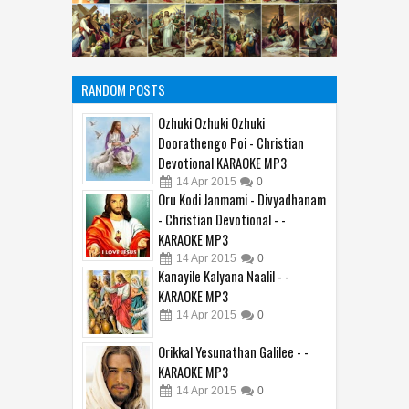
RANDOM POSTS
Ozhuki Ozhuki Ozhuki
Doorathengo Poi - Christian
Devotional KARAOKE MP3
14
Apr
2015
0
Oru Kodi Janmami - Divyadhanam
- Christian Devotional - -
KARAOKE MP3
14
Apr
2015
0
Kanayile Kalyana Naalil - -
KARAOKE MP3
14
Apr
2015
0
Orikkal Yesunathan Galilee - -
KARAOKE MP3
14
Apr
2015
0