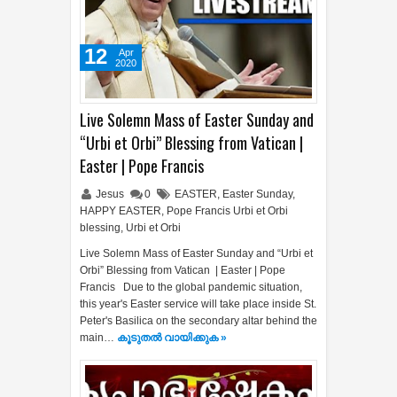
12
Apr
2020
Live Solemn Mass of Easter Sunday and
“Urbi et Orbi” Blessing from Vatican |
Easter | Pope Francis
Jesus
0
EASTER
,
Easter Sunday
,
HAPPY EASTER
,
Pope Francis Urbi et Orbi
blessing
,
Urbi et Orbi
Live Solemn Mass of Easter Sunday and “Urbi et
Orbi” Blessing from Vatican | Easter | Pope
Francis Due to the global pandemic situation,
this year's Easter service will take place inside St.
Peter's Basilica on the secondary altar behind the
main…
കൂടുതൽ‍ വായിക്കുക »