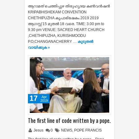
ആറാമത് ചെത്തിപ്പുഴ തിരുഹൃദയ കൺവൻഷൻ
KRIPABHISHEKAM CONVENTION
CHETHIPUZHA കൃപാഭിഷേകം 2019 2019
ആഗസ്റ്റ് 15 മുതൽ 18 വരെ. TIME: 3.00 pm to
9.30 pm VENUE: SACRED HEART CHURCH
,CHETHIPUZHA, KURISHMOODU
P.O,CHANGANACHERRY …
കൂടുതൽ‍
വായിക്കുക »
17
Apr
2019
The first line of code written by a pope.
Jesus
0
NEWS
,
POPE FRANCIS