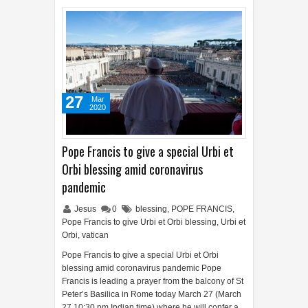
27
Mar
2020
Pope Francis to give a special Urbi et
Orbi blessing amid coronavirus
pandemic
Jesus
0
blessing
,
POPE FRANCIS
,
Pope Francis to give Urbi et Orbi blessing
,
Urbi et
Orbi
,
vatican
Pope Francis to give a special Urbi et Orbi
blessing amid coronavirus pandemic Pope
Francis is leading a prayer from the balcony of St
Peter’s Basilica in Rome today March 27 (March
27,10:30 pm Indian time) where he will confer a