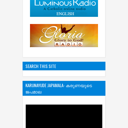
SEARCH THIS SITE
KARUNAYUDE JAPAMALA- കരുണയുടെ
ജപമാല