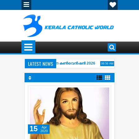
LATEST NEWS
തിപ്പുഴ അഭിഷേകാഗ്നി ഏകദിന കൺവെൻഷൻ 2026
വിശ്വാസപ്രമാണം 
06:56 AM
WAY OF THE CROSS ( കുരിശിന്‍റെ വഴി) COMPLETE COLLECTION OF KARAOKE
15
Apr
2020