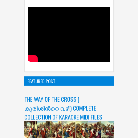
FEATURED POST
THE WAY OF THE CROSS (
കുരിശിന്‍റെ വഴി) COMPLETE
COLLECTION OF KARAOKE MIDI FILES