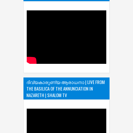
ദിവ്യകാരുണ്യ ആരാധനാ | LIVE FROM
THE BASILICA OF THE ANNUNCIATION IN
NAZARETH | SHALOM TV