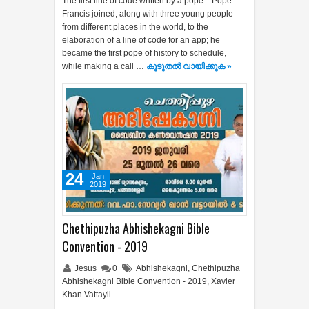
The first line of code written by a pope. Pope
Francis joined, along with three young people
from different places in the world, to the
elaboration of a line of code for an app; he
became the first pope of history to schedule,
while making a call …
കൂടുതൽ‍ വായിക്കുക »
24
Jan
2019
Chethipuzha Abhishekagni Bible
Convention - 2019
Jesus
0
Abhishekagni
,
Chethipuzha
Abhishekagni Bible Convention - 2019
,
Xavier
Khan Vattayil